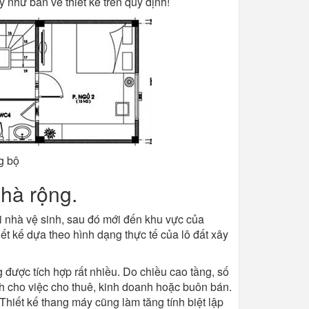
như bản vẽ thiết kế trên quy định!
g bộ
nhà rộng.
i nhà vệ sinh, sau đó mới đến khu vực của
iết kế dựa theo hình dạng thực tế của lô đất xây
ược tích hợp rất nhiều. Do chiều cao tầng, số
 cho việc cho thuê, kinh doanh hoặc buôn bán.
hiết kế thang máy cũng làm tăng tính biệt lập