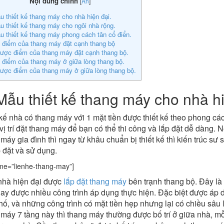
Nội dung chính
[
Ẩn
]
u thiết kế thang máy cho nhà hiện đại.
u thiết kế thang máy cho ngôi nhà rộng.
u thiết kế thang máy phong cách tân cổ điển.
 điểm của thang máy đặt cạnh thang bộ
ược điểm của thang máy đặt cạnh thang bộ.
 điểm của thang máy ở giữa lòng thang bộ.
ược điểm của thang máy ở giữa lòng thang bộ.
Mẫu thiết kế thang máy cho nhà hi
kế nhà có thang máy với 1 mặt tiền được thiết kế theo phong cách
vị trí đặt thang máy để bạn có thể thi công và lắp đặt dễ dàng
máy gia đình thì ngay từ khâu chuẩn bị thiết kế thì kiến trúc 
 đặt và sử dụng.
me=”lienhe-thang-may”]
nhà hiện đại được
lắp đặt thang máy
bên trạnh thang bộ. Đây là
nay được nhiều công trình áp dụng thực hiện. Đặc biệt được áp 
ố, và những công trình có mặt tiền hẹp nhưng lại có chiều sâu l
 máy 7 tầng này thì thang máy thường được bố trí ở giữa nhà, m