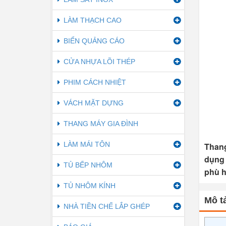
LÀM THẠCH CAO
BIỂN QUẢNG CÁO
CỬA NHỰA LÕI THÉP
PHIM CÁCH NHIỆT
VÁCH MẶT DỰNG
THANG MÁY GIA ĐÌNH
LÀM MÁI TÔN
Thang
dụng 
TỦ BẾP NHÔM
phù h
TỦ NHÔM KÍNH
Mô tả
NHÀ TIỀN CHẾ LẮP GHÉP