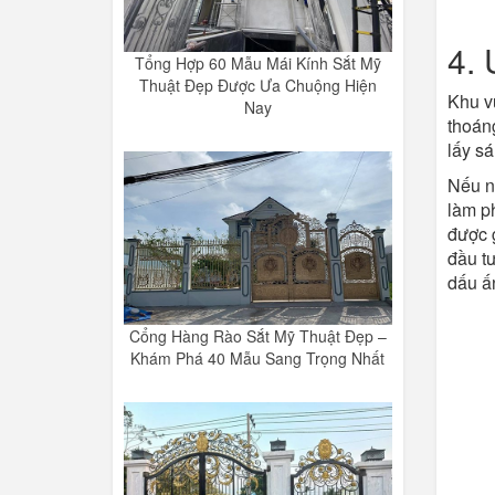
4. 
Tổng Hợp 60 Mẫu Mái Kính Sắt Mỹ
Thuật Đẹp Được Ưa Chuộng Hiện
Khu v
Nay
thoáng
lấy sá
Nếu nh
làm ph
được 
đầu t
dấu ấn
Cổng Hàng Rào Sắt Mỹ Thuật Đẹp –
Khám Phá 40 Mẫu Sang Trọng Nhất