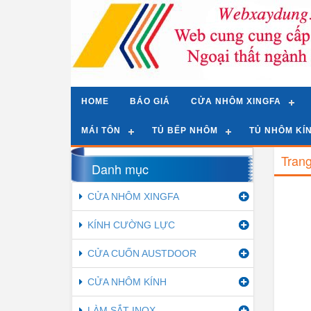
HOME
BÁO GIÁ
CỬA NHÔM XINGFA
MÁI TÔN
TỦ BẾP NHÔM
TỦ NHÔM KÍ
Tran
Danh mục
CỬA NHÔM XINGFA
KÍNH CƯỜNG LỰC
CỬA CUỐN AUSTDOOR
CỬA NHÔM KÍNH
LÀM SẮT INOX