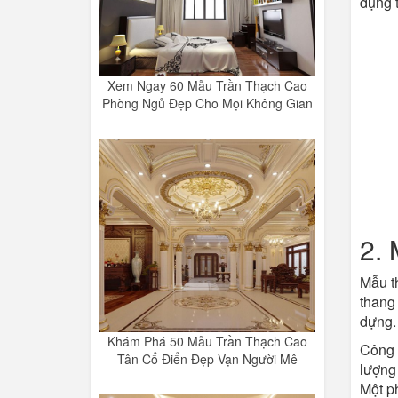
dụng t
Xem Ngay 60 Mẫu Trần Thạch Cao
Phòng Ngủ Đẹp Cho Mọi Không Gian
2. 
Mẫu t
thang 
dựng.
Khám Phá 50 Mẫu Trần Thạch Cao
Công 
Tân Cổ Điển Đẹp Vạn Người Mê
lượng
Một ph