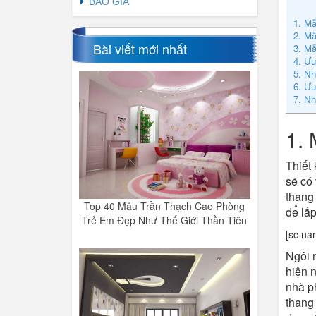
BÁO GIÁ
1. Mẫ
2. Mẫ
Bài viết mới nhất
3. Mẫ
4. Ưu
5. Nh
6. Ưu
7. Nh
1. 
Thiết 
sẽ có 
thang 
Top 40 Mẫu Trần Thạch Cao Phòng
để lắp
Trẻ Em Đẹp Như Thế Giới Thần Tiên
[sc na
Ngôi 
hiện 
nhà ph
thang