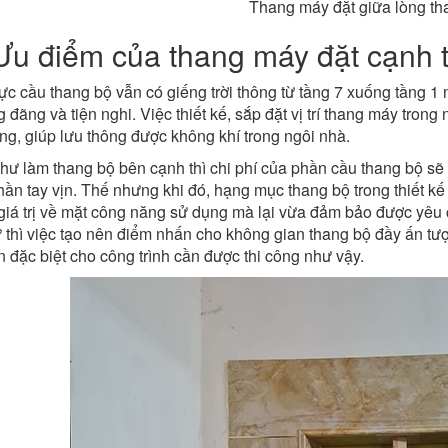
Thang máy đặt giữa lòng th
Ưu điểm của thang máy đặt cạnh 
ực cầu thang bộ vẫn có giếng trời thông từ tầng 7 xuống tầng 1
 đãng và tiện nghi. Việc thiết kế, sắp đặt vị trí thang máy tro
ng, giúp lưu thông được không khí trong ngôi nhà.
ư làm thang bộ bên cạnh thì chi phí của phần cầu thang bộ sẽ 
ần tay vịn. Thế nhưng khi đó, hạng mục thang bộ trong thiết kế 
giá trị về mặt công năng sử dụng mà lại vừa đảm bảo được yêu 
ư thì việc tạo nên điểm nhấn cho không gian thang bộ đầy ấn tư
 đặc biệt cho công trình cần được thi công như vậy.