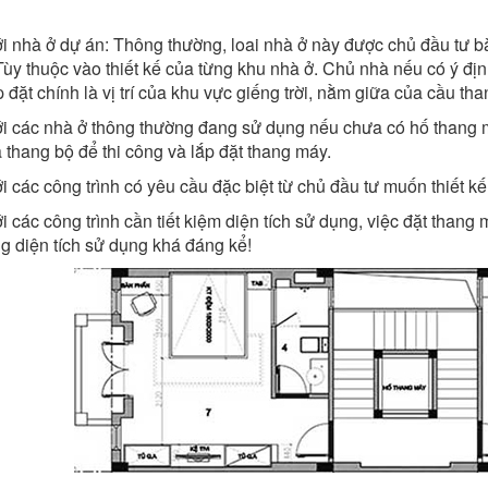
ới nhà ở dự án: Thông thường, loai nhà ở này được chủ đầu tư b
ùy thuộc vào thiết kế của từng khu nhà ở. Chủ nhà nếu có ý định
p đặt chính là vị trí của khu vực giếng trời, nằm giữa của cầu tha
ới các nhà ở thông thường đang sử dụng nếu chưa có hố thang m
 thang bộ để thi công và lắp đặt thang máy.
i các công trình có yêu cầu đặc biệt từ chủ đầu tư muốn thiết kế
i các công trình cần tiết kiệm diện tích sử dụng, việc đặt thang
g diện tích sử dụng khá đáng kể!