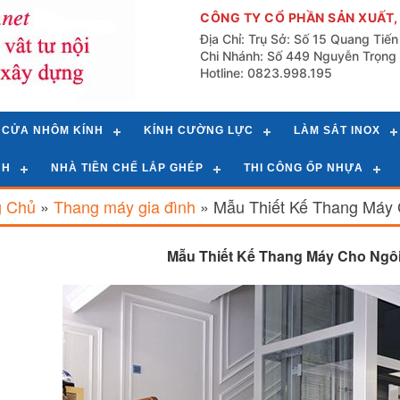
CÔNG TY CỔ PHẦN SẢN XUẤT,
Địa Chỉ: Trụ Sở: Số 15 Quang Tiế
Chi Nhánh: Số 449 Nguyễn Trọng 
Hotline: 0823.998.195
CỬA NHÔM KÍNH
KÍNH CƯỜNG LỰC
LÀM SẮT INOX
NH
NHÀ TIỀN CHẾ LẮP GHÉP
THI CÔNG ỐP NHỰA
g Chủ
»
Thang máy gia đình
»
Mẫu Thiết Kế Thang Máy 
Mẫu Thiết Kế Thang Máy Cho Ngôi