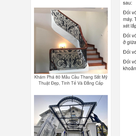
sau:
Đối v
máy. T
xét lắ
Đối v
ở giữa
Đối vớ
Đối vớ
khoản
Khám Phá 80 Mẫu Cầu Thang Sắt Mỹ
Thuật Đẹp, Tinh Tế Và Đẳng Cấp