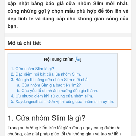
cập nhật bảng báo giá cửa nhôm Slim mới nhất,
cùng những gợi ý chọn mẫu phù hợp để tôn lên vẻ
đẹp tinh tế và đẳng cấp cho không gian sống của
bạn.
Mô tả chi tiết
Nội dung chính
[
Ẩn
]
1. Cửa nhôm Slim là gì?
2. Đặc điểm nổi bật cửa lùa nhôm Slim.
3. Báo giá thi công cửa nhôm Slim mới nhất
a. Cửa nhôm Sim giá bao tiền 1m2?
b. Các yếu tố chính ảnh hưởng đến giá thành.
4. Ưu nhược điểm khi sử dụng cửa nhôm slim.
5. Xaydungnoithat – Đơn vị thi công cửa nhôm slim uy tín.
1. Cửa nhôm Slim là gì?
Trong xu hướng kiến trúc tối giản đang ngày càng được ưa
chuộng, các giải pháp giúp tối ưu không gian và tạo sự liền