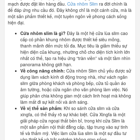
mạch được đặt lên hàng đầu.
Cửa nhôm Slim
ra đời chính là
để đáp ứng nhu cầu đó. Đây không chỉ là một cánh cửa, mà là
một sản phẩm thiết kế, một tuyên ngôn về phong cách sống
hiện đại.
Cửa nhôm slim là gì?
Đây là một hệ cửa lùa slim cao
cấp có phần khung nhôm được thiết kế siêu mỏng,
thanh mảnh đến mức tối đa. Mục tiêu là giảm thiểu sự
hiện diện của khung, nhường chỗ cho diện tích kính lớn
nhất có thể, tạo ra hiệu ứng “tràn viền” và một tầm nhìn
panorama không giới hạn.
Về công năng chính:
Cửa nhôm Slim chủ yếu được sử
dụng làm vách kính di động trong nhà, như vách ngăn
slim giữa phòng khách và phòng bếp, cửa tủ quần áo
âm tường, hoặc cửa ngăn cho văn phòng làm việc. Nó
giúp phân chia không gian một cách linh hoạt mà không
làm mất đi sự kết nối và ánh sáng.
Về vị thế sản phẩm:
Khi so sánh cửa slim và cửa
xingfa, có thể thấy rõ sự khác biệt. Cửa Xingfa là một
giải pháp cửa ngoại thất bền bỉ, trong khi cửa Slim là
một sản phẩm nội thất đẳng cấp, tập trung vào sự tinh
tế và thẩm mỹ. Việc làm cửa lùa slim là một sự đầu tư
vào thiết kế và trải nghiệm không gian sống.