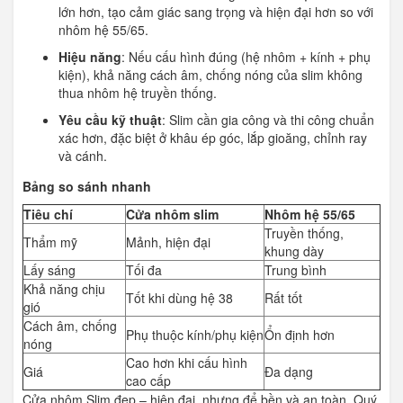
lớn hơn, tạo cảm giác sang trọng và hiện đại hơn so với
nhôm hệ 55/65.
Hiệu năng
: Nếu cấu hình đúng (hệ nhôm + kính + phụ
kiện), khả năng cách âm, chống nóng của slim không
thua nhôm hệ truyền thống.
Yêu cầu kỹ thuật
: Slim cần gia công và thi công chuẩn
xác hơn, đặc biệt ở khâu ép góc, lắp gioăng, chỉnh ray
và cánh.
Bảng so sánh nhanh
Tiêu chí
Cửa nhôm slim
Nhôm hệ 55/65
Truyền thống,
Thẩm mỹ
Mảnh, hiện đại
khung dày
Lấy sáng
Tối đa
Trung bình
Khả năng chịu
Tốt khi dùng hệ 38
Rất tốt
gió
Cách âm, chống
Phụ thuộc kính/phụ kiện
Ổn định hơn
nóng
Cao hơn khi cấu hình
Giá
Đa dạng
cao cấp
Cửa nhôm Slim đẹp – hiện đại, nhưng để bền và an toàn, Quý