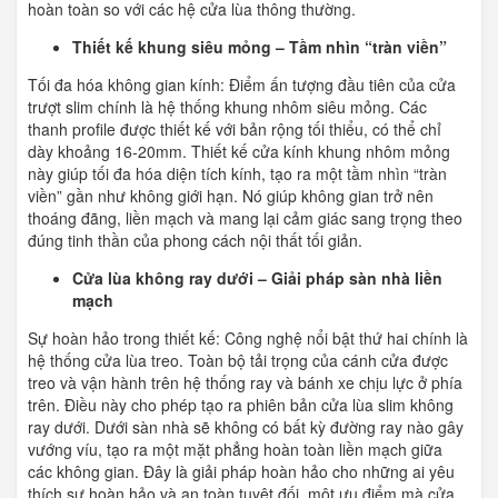
hoàn toàn so với các hệ cửa lùa thông thường.
Thiết kế khung siêu mỏng – Tầm nhìn “tràn viền”
Tối đa hóa không gian kính: Điểm ấn tượng đầu tiên của cửa
trượt slim chính là hệ thống khung nhôm siêu mỏng. Các
thanh profile được thiết kế với bản rộng tối thiểu, có thể chỉ
dày khoảng 16-20mm. Thiết kế cửa kính khung nhôm mỏng
này giúp tối đa hóa diện tích kính, tạo ra một tầm nhìn “tràn
viền” gần như không giới hạn. Nó giúp không gian trở nên
thoáng đãng, liền mạch và mang lại cảm giác sang trọng theo
đúng tinh thần của phong cách nội thất tối giản.
Cửa lùa không ray dưới – Giải pháp sàn nhà liền
mạch
Sự hoàn hảo trong thiết kế: Công nghệ nổi bật thứ hai chính là
hệ thống cửa lùa treo. Toàn bộ tải trọng của cánh cửa được
treo và vận hành trên hệ thống ray và bánh xe chịu lực ở phía
trên. Điều này cho phép tạo ra phiên bản cửa lùa slim không
ray dưới. Dưới sàn nhà sẽ không có bất kỳ đường ray nào gây
vướng víu, tạo ra một mặt phẳng hoàn toàn liền mạch giữa
các không gian. Đây là giải pháp hoàn hảo cho những ai yêu
thích sự hoàn hảo và an toàn tuyệt đối, một ưu điểm mà cửa