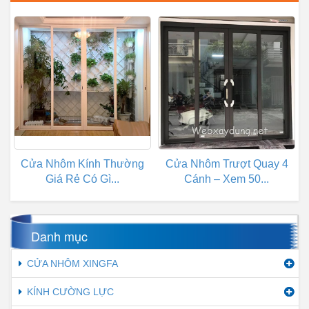
Cửa Nhôm Kính Thường
Cửa Nhôm Trượt Quay 4
Giá Rẻ Có Gì...
Cánh – Xem 50...
Danh mục
CỬA NHÔM XINGFA
KÍNH CƯỜNG LỰC