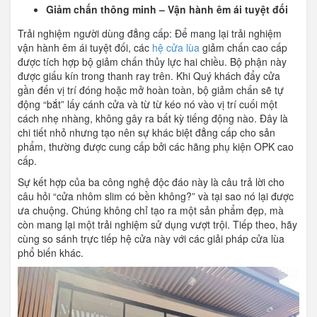
Giảm chấn thông minh – Vận hành êm ái tuyệt đối
Trải nghiệm người dùng đẳng cấp: Để mang lại trải nghiệm
vận hành êm ái tuyệt đối, các
hệ cửa lùa
giảm chấn cao cấp
được tích hợp bộ giảm chấn thủy lực hai chiều. Bộ phận này
được giấu kín trong thanh ray trên. Khi Quý khách đẩy cửa
gần đến vị trí đóng hoặc mở hoàn toàn, bộ giảm chấn sẽ tự
động “bắt” lấy cánh cửa và từ từ kéo nó vào vị trí cuối một
cách nhẹ nhàng, không gây ra bất kỳ tiếng động nào. Đây là
chi tiết nhỏ nhưng tạo nên sự khác biệt đẳng cấp cho sản
phẩm, thường được cung cấp bởi các hãng phụ kiện OPK cao
cấp.
Sự kết hợp của ba công nghệ độc đáo này là câu trả lời cho
câu hỏi “cửa nhôm slim có bền không?” và tại sao nó lại được
ưa chuộng. Chúng không chỉ tạo ra một sản phẩm đẹp, mà
còn mang lại một trải nghiệm sử dụng vượt trội. Tiếp theo, hãy
cùng so sánh trực tiếp hệ cửa này với các giải pháp cửa lùa
phổ biến khác.