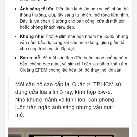
Ánh sáng tối đa
: Diện tích kính lớn hơn so với nhôm hệ
thông thường, giúp lấy sáng tự nhiên, mở rộng tầm nhìn.
Đây là lựa chọn lý tưởng cho ban công, cửa đi mặt tiền
hoặc phòng khách view đẹp.
Khung nhẹ
: Profile slim nhẹ hơn nhôm hệ 55/65 nhưng
vẫn đảm bảo độ cứng khi cấu hình đúng, giúp giảm tải
cho công trình và dễ lắp đặt.
Bảo trì dễ
: Bề mặt sơn tĩnh điện hoặc anod chống bám
bẩn, chống bạc màu, vệ sinh chỉ cần lau bằng khăn ẩm.
Gioăng EPDM chống lão hóa tốt, dễ thay thế khi cần.
Một căn hộ cao cấp tại Quận 2, TP.HCM sử
dụng cửa lùa slim 3 ray, kính hộp low-e.
Nhờ khung mảnh và kính lớn, căn phòng
luôn tràn ngập ánh sáng nhưng vẫn mát
mẻ.