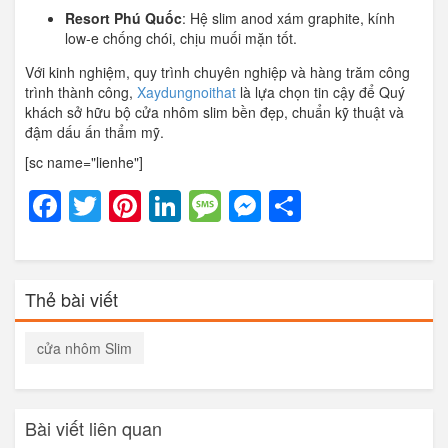
Resort Phú Quốc
: Hệ slim anod xám graphite, kính
low-e chống chói, chịu muối mặn tốt.
Với kinh nghiệm, quy trình chuyên nghiệp và hàng trăm công
trình thành công,
Xaydungnoithat
là lựa chọn tin cậy để Quý
khách sở hữu bộ cửa nhôm slim bền đẹp, chuẩn kỹ thuật và
đậm dấu ấn thẩm mỹ.
[sc name="lienhe"]
Facebook
Twitter
Pinterest
LinkedIn
Message
Messenger
Share
Thẻ bài viết
cửa nhôm Slim
Bài viết liên quan