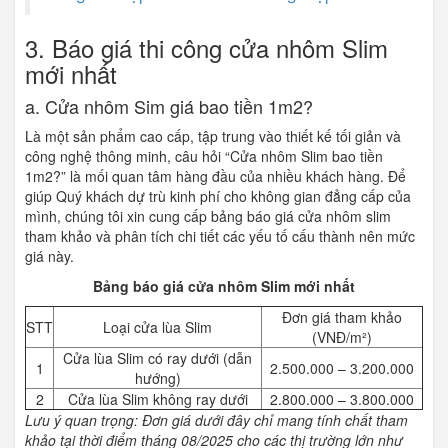
3. Báo giá thi công cửa nhôm Slim
mới nhất
a. Cửa nhôm Sim giá bao tiền 1m2?
Là một sản phẩm cao cấp, tập trung vào thiết kế tối giản và
công nghệ thông minh, câu hỏi “Cửa nhôm Slim bao tiền
1m2?” là mối quan tâm hàng đầu của nhiều khách hàng. Để
giúp Quý khách dự trù kinh phí cho không gian đẳng cấp của
mình, chúng tôi xin cung cấp bảng báo giá cửa nhôm slim
tham khảo và phân tích chi tiết các yếu tố cấu thành nên mức
giá này.
Bảng báo giá cửa nhôm Slim mới nhất
Đơn giá tham khảo
STT
Loại cửa lùa Slim
(VNĐ/m²)
Cửa lùa Slim có ray dưới (dẫn
1
2.500.000 – 3.200.000
hướng)
2
Cửa lùa Slim không ray dưới
2.800.000 – 3.800.000
Lưu ý quan trọng: Đơn giá dưới đây chỉ mang tính chất tham
khảo tại thời điểm tháng 08/2025 cho các thị trường lớn như