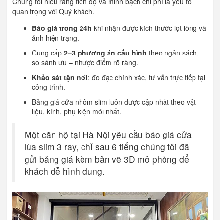
Chúng tôi hiểu rằng tiến độ và minh bạch chi phí là yếu tố
quan trọng với Quý khách.
Báo giá trong 24h
khi nhận được kích thước lọt lòng và
ảnh hiện trạng.
Cung cấp
2–3 phương án cấu hình
theo ngân sách,
so sánh ưu – nhược điểm rõ ràng.
Khảo sát tận nơi
: đo đạc chính xác, tư vấn trực tiếp tại
công trình.
Bảng giá cửa nhôm slim luôn được cập nhật theo vật
liệu, kính, phụ kiện mới nhất.
Một căn hộ tại Hà Nội yêu cầu báo giá cửa
lùa slim 3 ray, chỉ sau 6 tiếng chúng tôi đã
gửi bảng giá kèm bản vẽ 3D mô phỏng để
khách dễ hình dung.