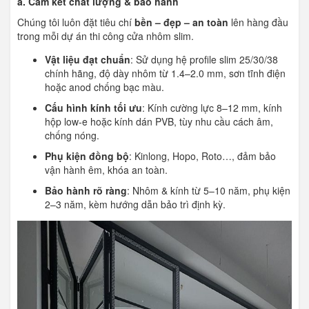
a. Cam kết chất lượng & bảo hành
Chúng tôi luôn đặt tiêu chí
bền – đẹp – an toàn
lên hàng đầu
trong mỗi dự án thi công cửa nhôm slim.
Vật liệu đạt chuẩn
: Sử dụng hệ profile slim 25/30/38
chính hãng, độ dày nhôm từ 1.4–2.0 mm, sơn tĩnh điện
hoặc anod chống bạc màu.
Cấu hình kính tối ưu
: Kính cường lực 8–12 mm, kính
hộp low-e hoặc kính dán PVB, tùy nhu cầu cách âm,
chống nóng.
Phụ kiện đồng bộ
: Kinlong, Hopo, Roto…, đảm bảo
vận hành êm, khóa an toàn.
Bảo hành rõ ràng
: Nhôm & kính từ 5–10 năm, phụ kiện
2–3 năm, kèm hướng dẫn bảo trì định kỳ.