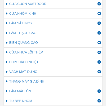
CỬA CUỐN AUSTDOOR
CỬA NHÔM KÍNH
LÀM SẮT INOX
LÀM THẠCH CAO
BIỂN QUẢNG CÁO
CỬA NHỰA LÕI THÉP
PHIM CÁCH NHIỆT
VÁCH MẶT DỰNG
THANG MÁY GIA ĐÌNH
LÀM MÁI TÔN
TỦ BẾP NHÔM