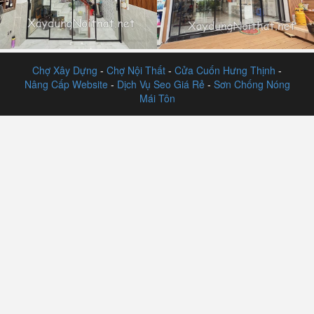
Công Nghệ!
Giá Cực “Mềm”!
Chợ Xây Dựng
-
Chợ Nội Thất
-
Cửa Cuốn Hưng Thịnh
-
Nâng Cấp Website
-
Dịch Vụ Seo Giá Rẻ
-
Sơn Chống Nóng
Mái Tôn