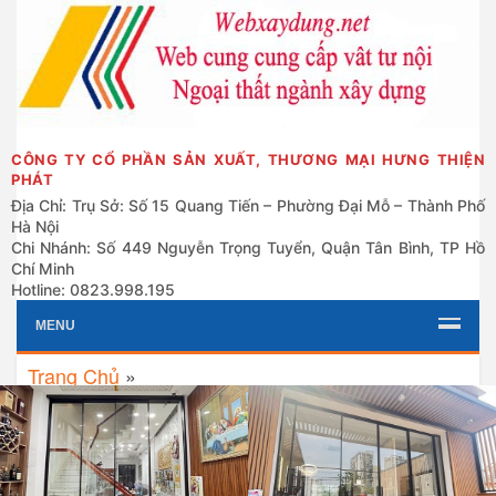
CÔNG TY CỔ PHẦN SẢN XUẤT, THƯƠNG MẠI HƯNG THIỆN
PHÁT
Địa Chỉ: Trụ Sở: Số 15 Quang Tiến – Phường Đại Mỗ – Thành Phố
Hà Nội
Chi Nhánh: Số 449 Nguyễn Trọng Tuyển, Quận Tân Bình, TP Hồ
Chí Minh
Hotline: 0823.998.195
MENU
Trang Chủ
»
Grid
List
Cửa Nhôm Slim Thiết Kế Siêu
Báo Giá Cửa Nhôm Slim Mới
Mảnh – Khi Vẻ Đẹp Gặp Gỡ
Nhất – Đẹp, Bền, Sang Mà