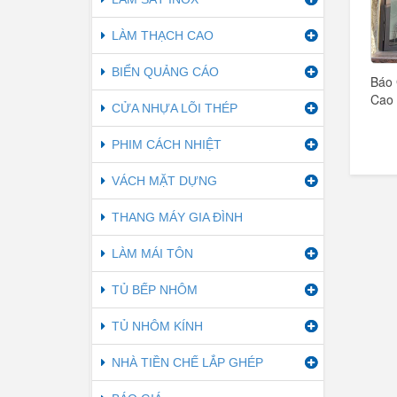
LÀM THẠCH CAO
BIỂN QUẢNG CÁO
Báo 
Cao 
CỬA NHỰA LÕI THÉP
PHIM CÁCH NHIỆT
VÁCH MẶT DỰNG
THANG MÁY GIA ĐÌNH
LÀM MÁI TÔN
TỦ BẾP NHÔM
TỦ NHÔM KÍNH
NHÀ TIỀN CHẾ LẮP GHÉP