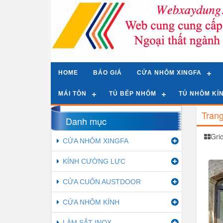
HOME
BÁO GIÁ
CỬA NHÔM XINGFA
MÁI TÔN
TỦ BẾP NHÔM
TỦ NHÔM KÍ
Tran
Danh mục
Gri
CỬA NHÔM XINGFA
KÍNH CƯỜNG LỰC
CỬA CUỐN AUSTDOOR
CỬA NHÔM KÍNH
LÀM SẮT INOX