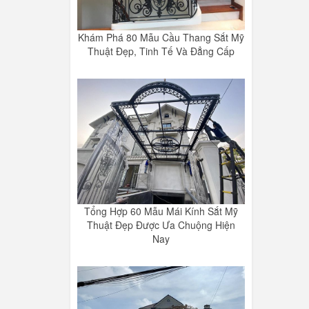
Khám Phá 80 Mẫu Cầu Thang Sắt Mỹ
Thuật Đẹp, Tinh Tế Và Đẳng Cấp
Tổng Hợp 60 Mẫu Mái Kính Sắt Mỹ
Thuật Đẹp Được Ưa Chuộng Hiện
Nay