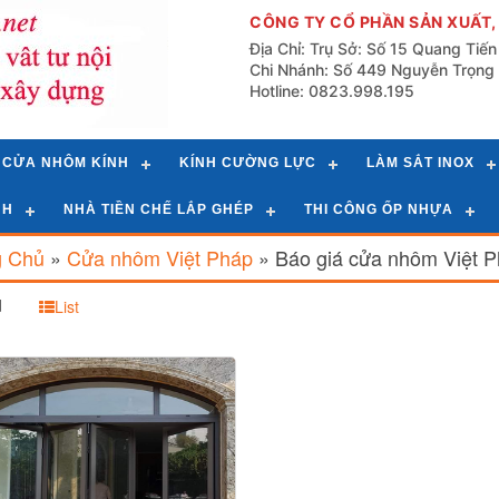
CÔNG TY CỔ PHẦN SẢN XUẤT,
Địa Chỉ: Trụ Sở: Số 15 Quang Tiế
Chi Nhánh: Số 449 Nguyễn Trọng 
Hotline: 0823.998.195
CỬA NHÔM KÍNH
KÍNH CƯỜNG LỰC
LÀM SẮT INOX
NH
NHÀ TIỀN CHẾ LẮP GHÉP
THI CÔNG ỐP NHỰA
g Chủ
»
Cửa nhôm Việt Pháp
»
Báo giá cửa nhôm Việt 
d
List