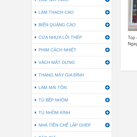
LÀM THẠCH CAO
BIỂN QUẢNG CÁO
Top 
CỬA NHỰA LÕI THÉP
Ngay
PHIM CÁCH NHIỆT
VÁCH MẶT DỰNG
THANG MÁY GIA ĐÌNH
LÀM MÁI TÔN
TỦ BẾP NHÔM
TỦ NHÔM KÍNH
NHÀ TIỀN CHẾ LẮP GHÉP