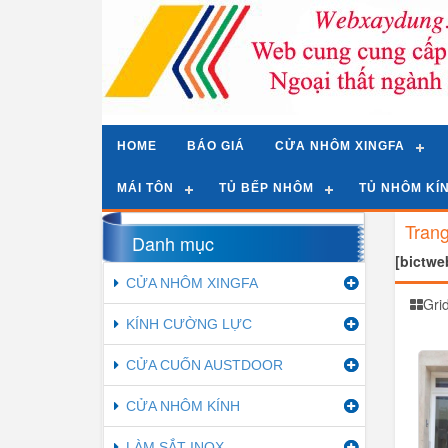
HOME
BÁO GIÁ
CỬA NHÔM XINGFA
MÁI TÔN
TỦ BẾP NHÔM
TỦ NHÔM KÍ
Tran
Danh mục
[bictw
CỬA NHÔM XINGFA
Gri
KÍNH CƯỜNG LỰC
CỬA CUỐN AUSTDOOR
CỬA NHÔM KÍNH
LÀM SẮT INOX