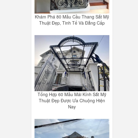
Khám Phá 80 Mẫu Cầu Thang Sắt Mỹ
Thuật Đẹp, Tinh Tế Và Đẳng Cấp
Tổng Hợp 60 Mẫu Mái Kính Sắt Mỹ
Thuật Đẹp Được Ưa Chuộng Hiện
Nay