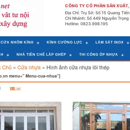
CÔNG TY CỔ PHẦN SẢN XUẤT,
Địa Chỉ: Trụ Sở: Số 15 Quang Tiế
Chi Nhánh: Số 449 Nguyễn Trọng 
Hotline: 0823.998.195
CỬA NHÔM KÍNH
KÍNH CƯỜNG LỰC
LÀM SẮT INOX
NH
NHÀ TIỀN CHẾ LẮP GHÉP
THI CÔNG ỐP NHỰA
g Chủ
»
Cửa nhựa
»
Hình ảnh cửa nhựa lõi thép
eb.vn menu=” Menu-cua-nhua”]
d
List