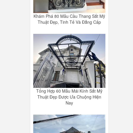
Khám Phá 80 Mẫu Cầu Thang Sắt Mỹ
Thuật Đẹp, Tinh Tế Và Đẳng Cấp
Tổng Hợp 60 Mẫu Mái Kính Sắt Mỹ
Thuật Đẹp Được Ưa Chuộng Hiện
Nay