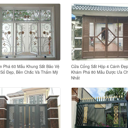
 Phá 60 Mẫu Khung Sắt Bảo Vệ
Cửa Cổng Sắt Hộp 4 Cánh Đẹp
Sổ Đẹp, Bền Chắc Và Thẩm Mỹ
Khám Phá 80 Mẫu Được Ưa C
Nhất