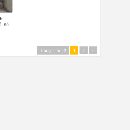
nh
ết Kế
Trang 1 trên 2
1
2
»