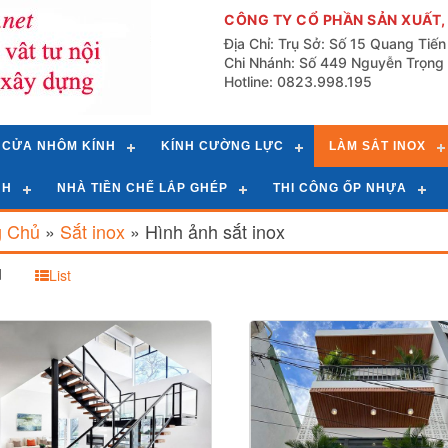
CÔNG TY CỔ PHẦN SẢN XUẤT,
Địa Chỉ: Trụ Sở: Số 15 Quang Tiế
Chi Nhánh: Số 449 Nguyễn Trọng 
Hotline: 0823.998.195
CỬA NHÔM KÍNH
KÍNH CƯỜNG LỰC
LÀM SẮT INOX
NH
NHÀ TIỀN CHẾ LẮP GHÉP
THI CÔNG ỐP NHỰA
g Chủ
»
Sắt inox
»
Hình ảnh sắt inox
d
List