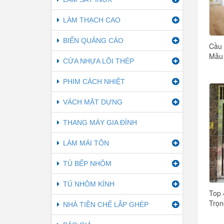
LÀM THẠCH CAO
BIỂN QUẢNG CÁO
Cầu 
Mẫu 
CỬA NHỰA LÕI THÉP
PHIM CÁCH NHIỆT
VÁCH MẶT DỰNG
THANG MÁY GIA ĐÌNH
LÀM MÁI TÔN
TỦ BẾP NHÔM
TỦ NHÔM KÍNH
Top 
Trọn
NHÀ TIỀN CHẾ LẮP GHÉP