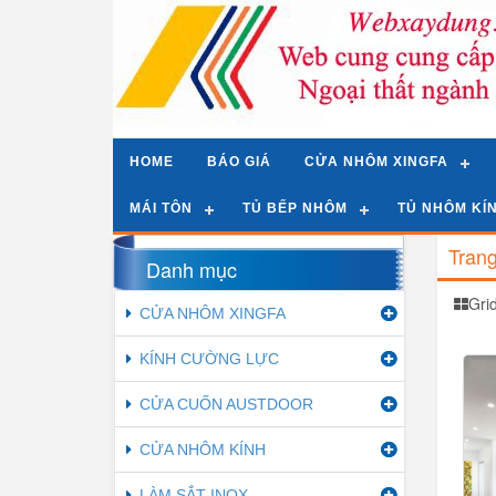
HOME
BÁO GIÁ
CỬA NHÔM XINGFA
MÁI TÔN
TỦ BẾP NHÔM
TỦ NHÔM KÍ
Tran
Danh mục
Gri
CỬA NHÔM XINGFA
KÍNH CƯỜNG LỰC
CỬA CUỐN AUSTDOOR
CỬA NHÔM KÍNH
LÀM SẮT INOX