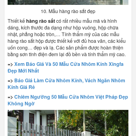
10. Mẫu hàng rào sắt đẹp
Thiết kế
hàng rào sắt
có rất nhiều mẫu mã và hình
dáng, kích thước đa dạng như hộp vuông, hộp chữa
nhật, phẳng hoặc tròn,… Tính thẩm mỹ của các mẫu
hàng rào sắt hộp được thiết kế với đủ hoa văn, các kiểu
uốn cong… đẹp và lạ. Các sản phẩm được hoàn thiện
bằng sơn tĩnh điện đem lại đồ bền và tính thẩm mỹ cao.
=>
Xem Báo Giá Và 50 Mẫu Cửa Nhôm Kính Xingfa
Đẹp Mới Nhất
=>
Báo Giá Làm Cửa Nhôm Kính, Vách Ngăn Nhôm
Kính Giá Rẻ
=>
Chiêm Ngưỡng 50 Mẫu Cửa Nhôm Việt Pháp Đẹp
Không Ngờ