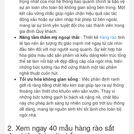
trọng nhất của mọi hệ thống bao quanh chính là bảo vệ
sự an toàn cho toàn bộ không gian sống bên trong. Một
kết cấu vững chắc giúp ngăn chặn hiệu quả các tác
động xấu hoặc sự xâm nhập trái phép từ bên ngoài,
mang lại sự bình yên tuyệt đối cho các thành viên trong
gia đình Quý khách.
Nâng tầm thẩm mỹ ngoại thất
: Thiết kế
hàng rào
tinh
tế tạo nên ấn tượng thị giác mạnh mẽ ngay từ cái nhìn
đầu tiên đối với mọi người xung quanh. Sự kết hợp hài
hòa giữa màu sắc sản phẩm và kiểu dáng kiến trúc tổng
thể sẽ làm nổi bật vẻ đẹp đẳng cấp của ngôi nhà, biến
những bức tường rào thô cứng thành một tác phẩm
nghệ thuật cuốn hút.
Tối ưu hóa không gian sống
: Việc phân định ranh
giới rõ ràng bằng chất liệu kim loại giúp tạo ra sự thông
thoáng cần thiết cho khuôn viên sân vườn. Thay vì
những bức tường gạch bí bách và nặng nề, chất liệu
này cho phép ánh sáng tự nhiên cùng gió trời lưu thông
dễ dàng, mang lại nguồn sinh khí tốt lành cho toàn bộ
ngôi nhà.
2. Xem ngay 40 mẫu hàng rào sắt