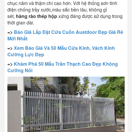
chục năm và thậm chí cao hơn. Với hệ thống sơn tĩnh
điện chống trầy xước,màu sắc bền lâu, không gỉ
sét,
hàng rào thép hộp
xứng đáng được sử dụng trong
thời gian dài.
=>
Báo Giá Lắp Đặt Cửa Cuốn Austdoor Đẹp Giá Rẻ
Mới Nhất
=>
Xem Báo Giá Và 50 Mẫu Cửa Kính, Vách Kính
Cường Lực Đẹp
=>
Khám Phá 50 Mẫu Trần Thạch Cao Đẹp Không
Cưỡng Nổi