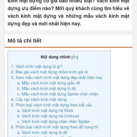
kính mặt dựng có giá bao nhiêu loại? Vách kính mặt
dựng ưu điểm nào? Mời quý khách cùng tìm hiểu về
vách kính mặt dựng và những mẫu vách kính mặt
dựng đẹp và mới nhất hiện nay.
Mô tả chi tiết
Nội dung chính
[
Ẩn
]
1. Vách kính mặt dựng là gì?
2. Báo giá vách mặt dựng nhôm kính giá rẻ
3. Xem mẫu vách kính mặt dựng đẹp nhất hiện nay
a. Mẫu vách kính mặt dựng giấu đố
b. Mẫu vách kính mặt dựng lộ đố
c. Mẫu vách kính mặt dựng Spider chân nhện
4. Cấu tạo vách kính mặt dựng
5. Phân loại vách kính mặt dựng theo kết cấu
a. Vách kính mặt dựng hệ Stick
b. Vách kính mặt dựng hệ Unitized
c. Vách kính mặt dựng chân nhện Spider
6. Phân loại vách kính mặt dựng theo đố trang trí
a. Vách kính mặt dựng lộ đố