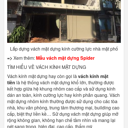
Lắp dựng vách mặt dựng kính cường lực nhà mặt phố
=>
Xem thêm:
Mẫu vách mặt dựng Spider
TÌM HIỂU VỀ VÁCH KÍNH MẶT DỰNG
Vách kính mặt dựng hay còn gọi là
vách kính mặt
tiền
là hệ thống vách mặt dựng khổ lớn, thường được
kết hợp giữa hệ khung nhôm cao cấp và sử dụng kính
dán an toàn, kính cường lực hay kính phản quang. Vách
mặt dựng nhôm kính thường được sử dụng cho các tòa
nhà, khu văn phòng, trung tâm thương mại, building cao
cấp, biệt thự liền kề… Sử dụng vách mặt dựng giúp mở
rộng không gian, không hạn chế tầm nhìn và mang lại
nét sang trọng, hiện đại, cao cấp, thẩm mỹ