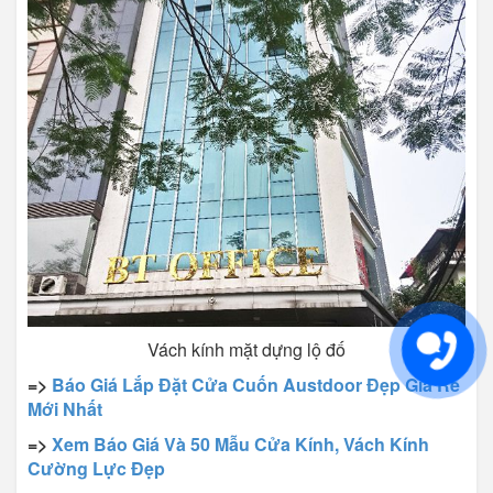
Vách kính mặt dựng lộ đố
=>
Báo Giá Lắp Đặt Cửa Cuốn Austdoor Đẹp Giá Rẻ
Mới Nhất
=>
Xem Báo Giá Và 50 Mẫu Cửa Kính, Vách Kính
Cường Lực Đẹp