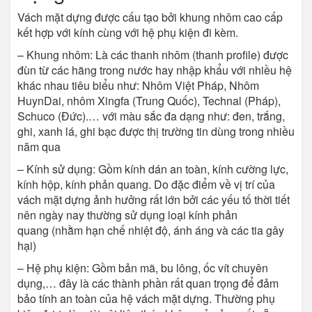
Vách mặt dựng được cấu tạo bởi khung nhôm cao cấp
kết hợp với kính cùng với hệ phụ kiện đi kèm.
– Khung nhôm: Là các thanh nhôm (thanh profile) được
đùn từ các hãng trong nước hay nhập khẩu với nhiều hệ
khác nhau tiêu biểu như: Nhôm Việt Pháp, Nhôm
HuynDai, nhôm Xingfa (Trung Quốc), Technal (Pháp),
Schuco (Đức).… với màu sắc đa dạng như: đen, trắng,
ghi, xanh lá, ghi bạc được thị trường tin dùng trong nhiều
năm qua
– Kính sử dụng: Gồm kính dán an toàn, kính cường lực,
kính hộp, kính phản quang. Do đặc điểm về vị trí của
vách mặt dựng ảnh hưởng rất lớn bởi các yếu tố thời tiết
nên ngày nay thường sử dụng loại kính phản
quang (nhằm hạn chế nhiệt độ, ánh áng và các tia gây
hại)
– Hệ phụ kiện: Gồm bản mã, bu lông, ốc vít chuyên
dụng,… đây là các thành phần rất quan trọng để đảm
bảo tính an toàn của hệ vách mặt dựng. Thường phụ