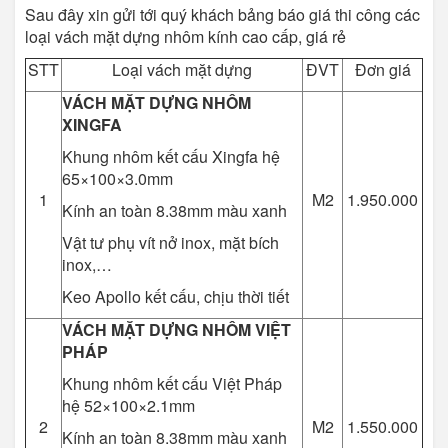
Sau đây xin gửi tới quý khách bảng báo giá thi công các
loại vách mặt dựng nhôm kính cao cấp, giá rẻ
STT
Loại vách mặt dựng
ĐVT
Đơn giá
VÁCH MẶT DỰNG NHÔM
XINGFA
Khung nhôm kết cấu Xingfa hệ
65×100×3.0mm
1
M2
1.950.000
Kính an toàn 8.38mm màu xanh
Vật tư phụ vít nở inox, mặt bích
inox,…
Keo Apollo kết cấu, chịu thời tiết
VÁCH MẶT DỰNG NHÔM VIỆT
PHÁP
Khung nhôm kết cấu Việt Pháp
hệ 52×100×2.1mm
2
M2
1.550.000
Kính an toàn 8.38mm màu xanh