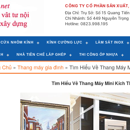
CÔNG TY CỔ PHẦN SẢN XUẤT,
Địa Chỉ: Trụ Sở: Số 15 Quang Tiế
Chi Nhánh: Số 449 Nguyễn Trọng 
Hotline: 0823.998.195
CỬA NHÔM KÍNH
KÍNH CƯỜNG LỰC
LÀM SẮT INOX
NH
NHÀ TIỀN CHẾ LẮP GHÉP
THI CÔNG ỐP NHỰA
g Chủ
»
Thang máy gia đình
»
Tìm Hiểu Về Thang Máy M
Tìm Hiểu Về Thang Máy Mini Kích 