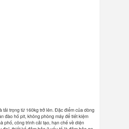
 tải trọng từ 160kg trở lên. Đặc điểm của dòng
ần đào hố pit, không phòng máy để tiết kiệm
à phố, công trình cải tạo, hạn chế về diện
y đo”, thiết kế đảm bảo 2 yếu tố là đảm bảo an