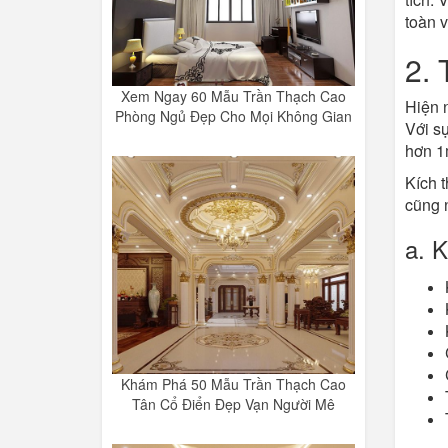
toàn 
2. 
Xem Ngay 60 Mẫu Trần Thạch Cao
Hiện n
Phòng Ngủ Đẹp Cho Mọi Không Gian
Với sự
hơn 1m
Kích 
cũng n
a. 
Khám Phá 50 Mẫu Trần Thạch Cao
Tân Cổ Điển Đẹp Vạn Người Mê