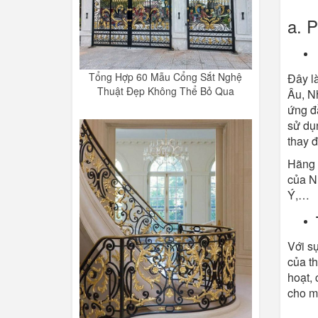
a. P
Tổng Hợp 60 Mẫu Cổng Sắt Nghệ
Đây l
Thuật Đẹp Không Thể Bỏ Qua
Âu, N
ứng đầ
sử dụn
thay đ
Hãng t
của N
Ý,…
Với s
của th
hoạt, 
cho mọ