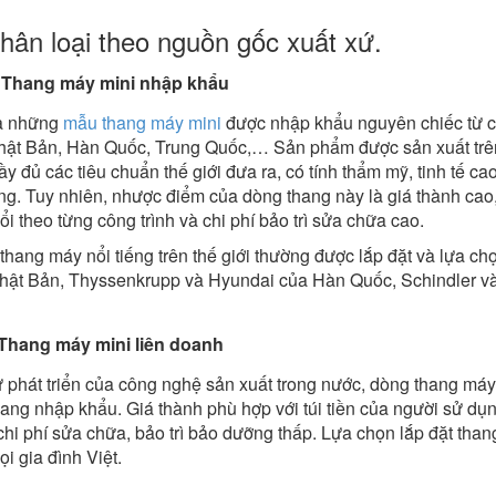
hân loại theo nguồn gốc xuất xứ.
Thang máy mini nhập khẩu
à những
mẫu thang máy mini
được nhập khẩu nguyên chiếc từ cá
hật Bản, Hàn Quốc, Trung Quốc,… Sản phẩm được sản xuất trên 
y đủ các tiêu chuẩn thế giới đưa ra, có tính thẩm mỹ, tinh tế ca
g. Tuy nhiên, nhược điểm của dòng thang này là giá thành cao, 
ổi theo từng công trình và chi phí bảo trì sửa chữa cao.
hang máy nổi tiếng trên thế giới thường được lắp đặt và lựa ch
hật Bản, Thyssenkrupp và Hyundai của Hàn Quốc, Schindler v
Thang máy mini​ liên doanh
ự phát triển của công nghệ sản xuất trong nước, dòng thang máy
ang nhập khẩu. Giá thành phù hợp với túi tiền của người sử dụn
chi phí sửa chữa, bảo trì bảo dưỡng thấp. Lựa chọn lắp đặt than
i gia đình Việt.