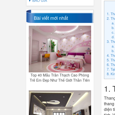
BÁO GIÁ
1. Th
Bài viết mới nhất
2. Th
a.
b.
c.
d.
3. Th
a.
b.
4. Th
5. Th
6. Th
7. Tạ
8. Ki
Top 40 Mẫu Trần Thạch Cao Phòng
Trẻ Em Đẹp Như Thế Giới Thần Tiên
1. 
Thang 
thang 
diện t
tích. 