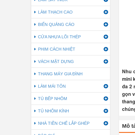
LÀM THẠCH CAO
BIỂN QUẢNG CÁO
CỬA NHỰA LÕI THÉP
PHIM CÁCH NHIỆT
VÁCH MẶT DỰNG
Nhu c
THANG MÁY GIA ĐÌNH
mini 
đa 2 
LÀM MÁI TÔN
gọn v
TỦ BẾP NHÔM
thang
chúng
TỦ NHÔM KÍNH
NHÀ TIỀN CHẾ LẮP GHÉP
Mô tả