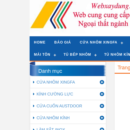
HOME
BÁO GIÁ
CỬA NHÔM XINGFA
MÁI TÔN
TỦ BẾP NHÔM
TỦ NHÔM KÍ
Tran
Danh mục
CỬA NHÔM XINGFA
KÍNH CƯỜNG LỰC
CỬA CUỐN AUSTDOOR
CỬA NHÔM KÍNH
LÀM SẮT INOX