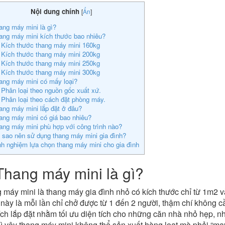
Nội dung chính
[
Ẩn
]
ang máy mini là gì?
ang máy mini kích thước bao nhiêu?
 Kích thước thang máy mini 160kg
 Kích thước thang máy mini 200kg
 Kích thước thang máy mini 250kg
 Kích thước thang máy mini 300kg
ang máy mini có mấy loại?
 Phân loại theo nguồn gốc xuất xứ.
 Phân loại theo cách đặt phòng máy.
ang máy mini lắp đặt ở đâu?
ang máy mini có giá bao nhiêu?
ang máy mini phù hợp với công trình nào?
i sao nên sử dụng thang máy mini gia đình?
nh nghiệm lựa chọn thang máy mini cho gia đình
Thang máy mini là gì?
máy mini là thang máy gia đình nhỏ có kích thước chỉ từ 1m2 và
này là mỗi lần chỉ chở được từ 1 đến 2 người, thậm chí không c
ích lắp đặt nhằm tối ưu diện tích cho những căn nhà nhỏ hẹp, nh
Vì vậy thang máy mini không thể sản xuất hàng loạt mà phải “ma