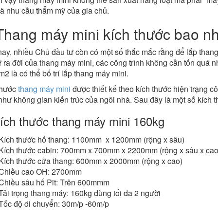
và nhu cầu thẩm mỹ của gia chủ.
Thang máy mini kích thước bao n
ay, nhiều Chủ đầu tư còn có một số thắc mắc rằng để lắp thang 
 ra đời của thang máy mini, các công trình không cần tốn quá n
2 là có thể bố trí lắp thang máy mini.
thước
thang máy mini
được thiết kế theo kích thước hiện trạng c
hư không gian kiến trúc của ngôi nhà. Sau đây là một số kích t
Kích thước thang máy mini 160kg
Kích thước hố thang: 1100mm x 1200mm (rộng x sâu)
Kích thước cabin: 700mm x 700mm x 2200mm (rộng x sâu x cao
Kích thước cửa thang: 600mm x 2000mm (rộng x cao)
Chiều cao OH: 2700mm
Chiều sâu hố Pit: Trên 600mmm
Tải trọng thang máy: 160kg dùng tối đa 2 người
Tốc độ di chuyển: 30m/p -60m/p