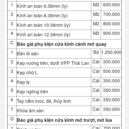
1
M2
600.000
Kính an toàn 6.38mm (ly)
2
M2
700.000
Kính an toàn 8.38mm (ly)
3
M2
800.000
Kính an toàn 10.38mm (ly)
4
M2
900.000
Kính an toàn 12.38mm (ly)
C
Báo giá phụ kiện cửa kính cánh mở quay
1
Bộ
1.250.000
Bản lề sàn
2
Cái
300.000
Kẹp vuông trên, dưới VPP Thái Lan
3
Cái
500.000
Kẹp chữ L
4
Cái
350.000
Kẹp ty
5
Cái
350.000
Kẹp ngõng trên
6
Cái
350.000
Tay nắm inox, đá, thủy tinh
7
Cái
350.000
Khóa âm sàn
D
Báo giá phụ kiện cửa kính mở trượt, mở lùa
1
Cái
700.000