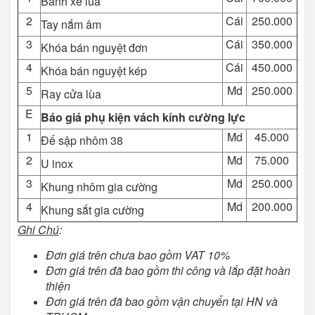
Bánh xe lùa
2
Cái
250.000
Tay nắm âm
3
Cái
350.000
Khóa bán nguyệt đơn
4
Cái
450.000
Khóa bán nguyệt kép
5
Md
250.000
Ray cửa lùa
E
Báo giá phụ kiện vách kính cường lực
1
Md
45.000
Đế sập nhôm 38
2
Md
75.000
U inox
3
Md
250.000
Khung nhôm gia cường
4
Md
200.000
Khung sắt gia cường
Ghi Chú
:
Đơn giá trên chưa bao gồm VAT 10%
Đơn giá trên đã bao gồm thi công và lắp đặt hoàn
thiện
Đơn giá trên đã bao gồm vận chuyển tại HN và