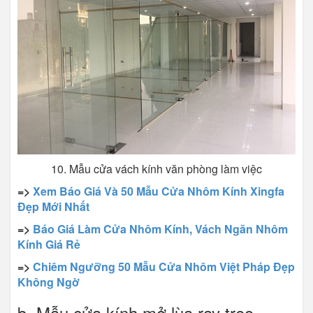
10. Mẫu cửa vách kính văn phòng làm việc
=>
Xem Báo Giá Và 50 Mẫu Cửa Nhôm Kính Xingfa
Đẹp Mới Nhất
=>
Báo Giá Làm Cửa Nhôm Kính, Vách Ngăn Nhôm
Kính Giá Rẻ
=>
Chiêm Ngưỡng 50 Mẫu Cửa Nhôm Việt Pháp Đẹp
Không Ngờ
b. Mẫu cửa kính mở lùa ray treo