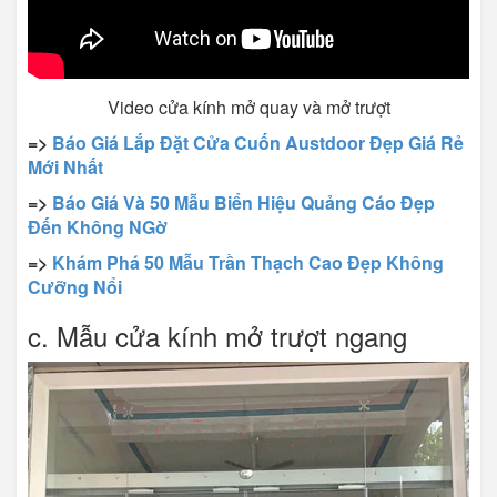
Video cửa kính mở quay và mở trượt
=>
Báo Giá Lắp Đặt Cửa Cuốn Austdoor Đẹp Giá Rẻ
Mới Nhất
=>
Báo Giá Và 50 Mẫu Biển Hiệu Quảng Cáo Đẹp
Đến Không NGờ
=>
Khám Phá 50 Mẫu Trần Thạch Cao Đẹp Không
Cưỡng Nổi
c. Mẫu cửa kính mở trượt ngang