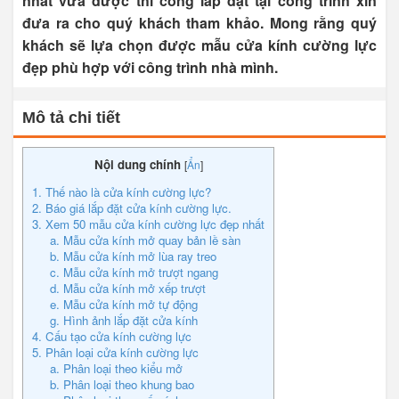
nhất vừa được thi công lắp đặt tại công trình xin
đưa ra cho quý khách tham khảo. Mong rằng quý
khách sẽ lựa chọn được mẫu cửa kính cường lực
đẹp phù hợp với công trình nhà mình.
Mô tả chi tiết
Nội dung chính
[
Ẩn
]
1. Thế nào là cửa kính cường lực?
2. Báo giá lắp đặt cửa kính cường lực.
3. Xem 50 mẫu cửa kính cường lực đẹp nhất
a. Mẫu cửa kính mở quay bản lề sàn
b. Mẫu cửa kính mở lùa ray treo
c. Mẫu cửa kính mở trượt ngang
d. Mẫu cửa kính mở xếp trượt
e. Mẫu cửa kính mở tự động
g. Hình ảnh lắp đặt cửa kính
4. Cấu tạo cửa kính cường lực
5. Phân loại cửa kính cường lực
a. Phân loại theo kiểu mở
b. Phân loại theo khung bao