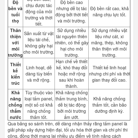
Độ
Độ bền cao
chịu được tác
bền và
nhưng dễ bị tác
Độ bền rất cao, khả
động của môi
tuổi
động bởi thời tiết
năng chịu lực tốt.
trường và thời
thọ
và môi trường.
tiết.
Thân
Sử dụng nhiều
Sử dụng nhiều vật
Sản xuất từ vật
thiện
tài nguyên thiên
liệu như cát, xi
liệu tái chế,
với
nhiên, có thể gây
măng, thép, không
không gây hại
môi
hại cho môi
thân thiện với môi
cho môi trường.
trường
trường.
trường.
Hạn chế về thiết
Thiết
Linh hoạt, dễ
kế, khó thay đổi
Thiết kế linh hoạt
kế
dàng tùy biến
hoặc mở rộng
nhưng chi phí và thời
kiến
và mở rộng.
sau khi hoàn
gian thay đổi cao.
trúc
thành.
Khả
Tùy thuộc vào
Khả năng chống
năng
loại tấm panel,
thấm trung bình,
Khả năng chống
chống
một số có khả
dễ bị tác động
thấm tốt, cần bảo
thấm
năng chống
bởi môi trường
dưỡng định kỳ.
nước
thấm tốt.
ẩm ướt.
Qua bảng so sánh trên, dễ dàng nhận thấy rằng tấm panel là
giải pháp xây dựng hiện đại, tối ưu hóa thời gian và chi phí thi
công, đồng thời mang lại nhiều ưu điểm về tính năng cách