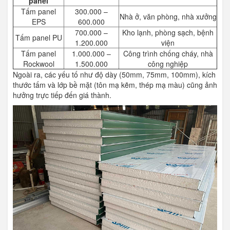
panel
Tấm panel
300.000 –
Nhà ở, văn phòng, nhà xưởng
EPS
600.000
700.000 –
Kho lạnh, phòng sạch, bệnh
Tấm panel PU
1.200.000
viện
Tấm panel
1.000.000 –
Công trình chống cháy, nhà
Rockwool
1.500.000
công nghiệp
Ngoài ra, các yếu tố như độ dày (50mm, 75mm, 100mm), kích
thước tấm và lớp bề mặt (tôn mạ kẽm, thép mạ màu) cũng ảnh
hưởng trực tiếp đến giá thành.