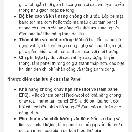
giúp rút ngắn thời gian thi công so với các vật liệu truyền
thống như gạch hoặc bê tông.
Độ bền cao và khả năng chống chịu tốt:
Lớp bề mặt
bằng tôn mạ kẽm hoặc thép mạ màu giúp tấm panel
chống chịu tốt trước tác động của thời tiết khắc nghiệt,
đảm bảo tuổi thọ công trình dài lâu.
Thân thiện với môi trường:
Một số loại tấm panel sử
dụng vật liệu tái chế hoặc công nghệ sản xuất hiện đại,
giúp giảm thiểu phát thải và thân thiện với môi trường.
Chi phí hợp lý:
So với các vật liệu xây dựng truyền
thống, tấm panel thường có giá thành thấp hơn, đặc biệt
khi tính đến chi phí nhân công và thời gian thi công.
Nhược điểm cần lưu ý của tấm Panel
Khả năng chống cháy hạn chế (đối với tấm panel
EPS):
Mặc dù tấm panel Rockwool có khả năng chống
cháy tốt, nhưng tấm panel EPS lại dễ bắt lửa hơn, đòi
hỏi cần có biện pháp bổ sung để đảm bảo an toàn cho
công trình.
Phụ thuộc vào chất lượng vật liệu:
Nếu sử dụng vật
liệu kém chất lượng, tấm panel có thể gặp vấn đề như rỉ
sét, ăn mòn hoặc giảm độ bền theo thời gian.