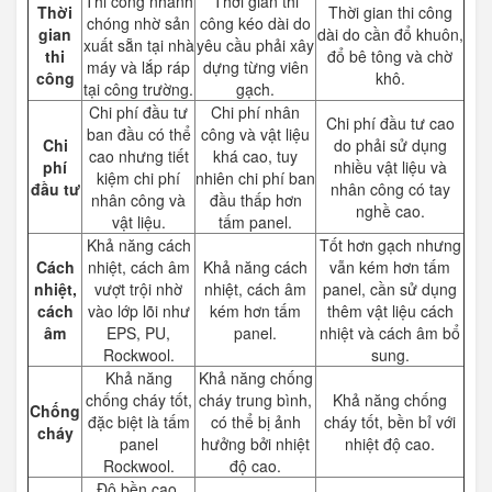
Thi công nhanh
Thời gian thi
Thời
Thời gian thi công
chóng nhờ sản
công kéo dài do
gian
dài do cần đổ khuôn,
xuất sẵn tại nhà
yêu cầu phải xây
thi
đổ bê tông và chờ
máy và lắp ráp
dựng từng viên
công
khô.
tại công trường.
gạch.
Chi phí đầu tư
Chi phí nhân
Chi phí đầu tư cao
ban đầu có thể
công và vật liệu
Chi
do phải sử dụng
cao nhưng tiết
khá cao, tuy
phí
nhiều vật liệu và
kiệm chi phí
nhiên chi phí ban
đầu tư
nhân công có tay
nhân công và
đầu thấp hơn
nghề cao.
vật liệu.
tấm panel.
Khả năng cách
Tốt hơn gạch nhưng
Cách
nhiệt, cách âm
Khả năng cách
vẫn kém hơn tấm
nhiệt,
vượt trội nhờ
nhiệt, cách âm
panel, cần sử dụng
cách
vào lớp lõi như
kém hơn tấm
thêm vật liệu cách
âm
EPS, PU,
panel.
nhiệt và cách âm bổ
Rockwool.
sung.
Khả năng
Khả năng chống
chống cháy tốt,
cháy trung bình,
Khả năng chống
Chống
đặc biệt là tấm
có thể bị ảnh
cháy tốt, bền bỉ với
cháy
panel
hưởng bởi nhiệt
nhiệt độ cao.
Rockwool.
độ cao.
Độ bền cao,