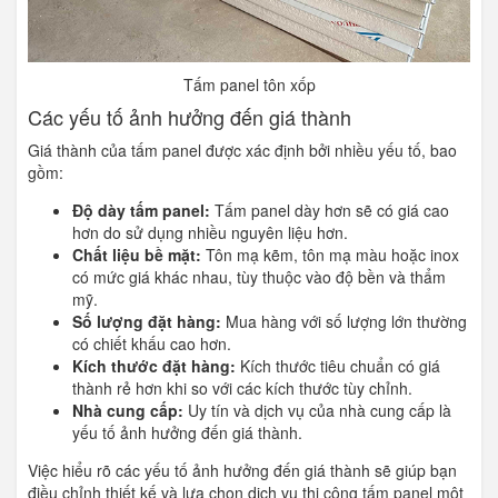
Tấm panel tôn xốp
Các yếu tố ảnh hưởng đến giá thành
Giá thành của tấm panel được xác định bởi nhiều yếu tố, bao
gồm:
Độ dày tấm panel:
Tấm panel dày hơn sẽ có giá cao
hơn do sử dụng nhiều nguyên liệu hơn.
Chất liệu bề mặt:
Tôn mạ kẽm, tôn mạ màu hoặc inox
có mức giá khác nhau, tùy thuộc vào độ bền và thẩm
mỹ.
Số lượng đặt hàng:
Mua hàng với số lượng lớn thường
có chiết khấu cao hơn.
Kích thước đặt hàng:
Kích thước tiêu chuẩn có giá
thành rẻ hơn khi so với các kích thước tùy chỉnh.
Nhà cung cấp:
Uy tín và dịch vụ của nhà cung cấp là
yếu tố ảnh hưởng đến giá thành.
Việc hiểu rõ các yếu tố ảnh hưởng đến giá thành sẽ giúp bạn
điều chỉnh thiết kế và lựa chọn dịch vụ thi công tấm panel một