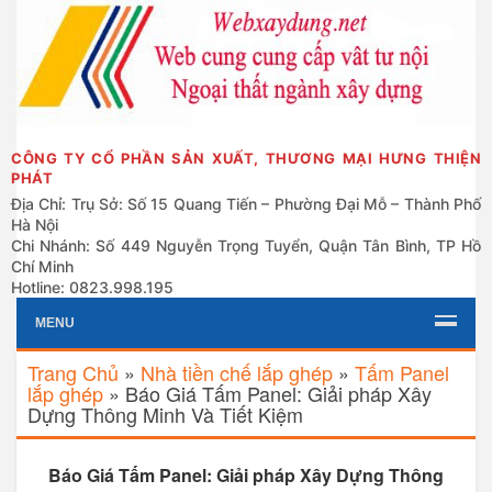
CÔNG TY CỔ PHẦN SẢN XUẤT, THƯƠNG MẠI HƯNG THIỆN
PHÁT
Địa Chỉ: Trụ Sở: Số 15 Quang Tiến – Phường Đại Mỗ – Thành Phố
Hà Nội
Chi Nhánh: Số 449 Nguyễn Trọng Tuyển, Quận Tân Bình, TP Hồ
Chí Minh
Hotline: 0823.998.195
MENU
Trang Chủ
»
Nhà tiền chế lắp ghép
»
Tấm Panel
lắp ghép
»
Báo Giá Tấm Panel: Giải pháp Xây
Dựng Thông Minh Và Tiết Kiệm
Báo Giá Tấm Panel: Giải pháp Xây Dựng Thông