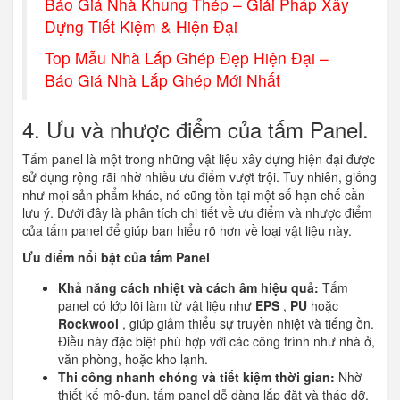
Báo Giá Nhà Khung Thép – Giải Pháp Xây
Dựng Tiết Kiệm & Hiện Đại
Top Mẫu Nhà Lắp Ghép Đẹp Hiện Đại –
Báo Giá Nhà Lắp Ghép Mới Nhất
4. Ưu và nhược điểm của tấm Panel.
Tấm panel là một trong những vật liệu xây dựng hiện đại được
sử dụng rộng rãi nhờ nhiều ưu điểm vượt trội. Tuy nhiên, giống
như mọi sản phẩm khác, nó cũng tồn tại một số hạn chế cần
lưu ý. Dưới đây là phân tích chi tiết về ưu điểm và nhược điểm
của tấm panel để giúp bạn hiểu rõ hơn về loại vật liệu này.
Ưu điểm nổi bật của tấm Panel
Khả năng cách nhiệt và cách âm hiệu quả:
Tấm
panel có lớp lõi làm từ vật liệu như
EPS
,
PU
hoặc
Rockwool
, giúp giảm thiểu sự truyền nhiệt và tiếng ồn.
Điều này đặc biệt phù hợp với các công trình như nhà ở,
văn phòng, hoặc kho lạnh.
Thi công nhanh chóng và tiết kiệm thời gian:
Nhờ
thiết kế mô-đun, tấm panel dễ dàng lắp đặt và tháo dỡ,