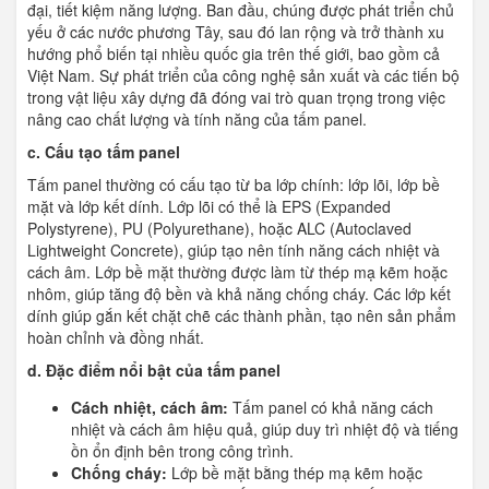
đại, tiết kiệm năng lượng. Ban đầu, chúng được phát triển chủ
yếu ở các nước phương Tây, sau đó lan rộng và trở thành xu
hướng phổ biến tại nhiều quốc gia trên thế giới, bao gồm cả
Việt Nam. Sự phát triển của công nghệ sản xuất và các tiến bộ
trong vật liệu xây dựng đã đóng vai trò quan trọng trong việc
nâng cao chất lượng và tính năng của tấm panel.
c. Cấu tạo tấm panel
Tấm panel thường có cấu tạo từ ba lớp chính: lớp lõi, lớp bề
mặt và lớp kết dính. Lớp lõi có thể là EPS (Expanded
Polystyrene), PU (Polyurethane), hoặc ALC (Autoclaved
Lightweight Concrete), giúp tạo nên tính năng cách nhiệt và
cách âm. Lớp bề mặt thường được làm từ thép mạ kẽm hoặc
nhôm, giúp tăng độ bền và khả năng chống cháy. Các lớp kết
dính giúp gắn kết chặt chẽ các thành phần, tạo nên sản phẩm
hoàn chỉnh và đồng nhất.
d. Đặc điểm nổi bật của tấm panel
Cách nhiệt, cách âm:
Tấm panel có khả năng cách
nhiệt và cách âm hiệu quả, giúp duy trì nhiệt độ và tiếng
ồn ổn định bên trong công trình.
Chống cháy:
Lớp bề mặt bằng thép mạ kẽm hoặc