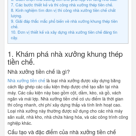
7. Các bước thiết kế và thi công nhà xưởng thép tiền chế.
8. Kinh nghiệm tìm đơn vị thi công nhà xưởng tiền chế chất
lượng.
9. Giải đáp thắc mắc phổ biến về nhà xưởng khung thép tiền
chế.
10. Đơn vị thiết kế và xây dựng nhà xưởng tiền chế đáng tin
cậy.
1. Khám phá nhà xưởng khung thép
tiền chế.
Nhà xưởng tiền chế là gì?
Nhà xưởng tiền chế
là loại nhà xưởng được xây dựng bằng
cách lắp ghép các cấu kiện thép được chế tạo sẵn tại nhà
máy. Các cấu kiện này bao gồm cột, dầm, kèo, xà gồ, vách
ngăn và mái lợp. Nhà xưởng tiền chế có ưu điểm là thời gian
thi công nhanh, chi phí xây dựng thấp và tính linh hoạt cao.
Loại nhà xưởng này thường được sử dụng cho các nhà máy
sản xuất, nhà kho, nhà chứa hàng hóa, và các công trình công
nghiệp khác.
Cấu tạo và đặc điểm của nhà xưởng tiền chế