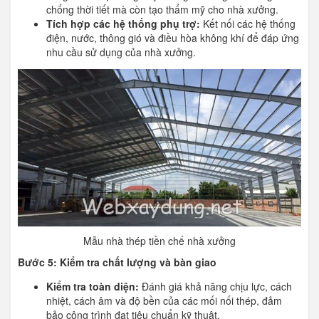
chống thời tiết mà còn tạo thẩm mỹ cho nhà xưởng.
Tích hợp các hệ thống phụ trợ:
Kết nối các hệ thống
điện, nước, thông gió và điều hòa không khí để đáp ứng
nhu cầu sử dụng của nhà xưởng.
Mẫu nhà thép tiền chế nhà xưởng
Bước 5: Kiểm tra chất lượng và bàn giao
Kiểm tra toàn diện:
Đánh giá khả năng chịu lực, cách
nhiệt, cách âm và độ bền của các mối nối thép, đảm
bảo công trình đạt tiêu chuẩn kỹ thuật.