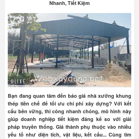
Nhanh, Tiết Kiệm
Bạn đang quan tâm đến báo giá nhà xưởng khung
thép tiền chế để tối ưu chi phí xây dựng? Với kết
cấu bền vững, thi công nhanh chóng, mô hình này
giúp doanh nghiệp tiết kiệm đáng kể so với giải
pháp truyền thống. Giá thành phụ thuộc vào nhiều
yếu tố như diện tích, vật liệu, kết cấu... Cùng tìm