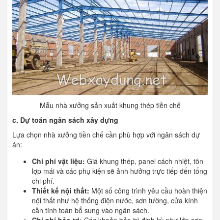
Mẫu nhà xưởng sản xuất khung thép tiền chế
c. Dự toán ngân sách xây dựng
Lựa chọn nhà xưởng tiền chế cần phù hợp với ngân sách dự
án:
Chi phí vật liệu:
Giá khung thép, panel cách nhiệt, tôn
lợp mái và các phụ kiện sẽ ảnh hưởng trực tiếp đến tổng
chi phí.
Thiết kế nội thất:
Một số công trình yêu cầu hoàn thiện
nội thất như hệ thống điện nước, sơn tường, cửa kính
cần tính toán bổ sung vào ngân sách.