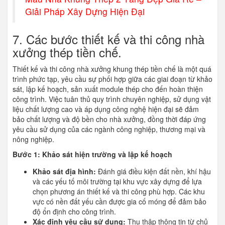
Giải Pháp Xây Dựng Hiện Đại
7. Các bước thiết kế và thi công nhà
xưởng thép tiền chế.
Thiết kế và thi công nhà xưởng khung thép tiền chế là một quá
trình phức tạp, yêu cầu sự phối hợp giữa các giai đoạn từ khảo
sát, lập kế hoạch, sản xuất module thép cho đến hoàn thiện
công trình. Việc tuân thủ quy trình chuyên nghiệp, sử dụng vật
liệu chất lượng cao và áp dụng công nghệ hiện đại sẽ đảm
bảo chất lượng và độ bền cho nhà xưởng, đồng thời đáp ứng
yêu cầu sử dụng của các ngành công nghiệp, thương mại và
nông nghiệp.
Bước 1: Khảo sát hiện trường và lập kế hoạch
Khảo sát địa hình:
Đánh giá điều kiện đất nền, khí hậu
và các yếu tố môi trường tại khu vực xây dựng để lựa
chọn phương án thiết kế và thi công phù hợp. Các khu
vực có nền đất yếu cần được gia cố móng để đảm bảo
độ ổn định cho công trình.
Xác định yêu cầu sử dụng:
Thu thập thông tin từ chủ