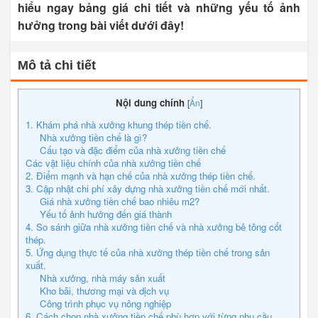
hiểu ngay bảng giá chi tiết và những yếu tố ảnh
hưởng trong bài viết dưới đây!
Mô tả chi tiết
Nội dung chính
[
Ẩn
]
1. Khám phá nhà xưởng khung thép tiền chế.
Nhà xưởng tiền chế là gì?
Cấu tạo và đặc điểm của nhà xưởng tiền chế
Các vật liệu chính của nhà xưởng tiền chế
2. Điểm mạnh và hạn chế của nhà xưởng thép tiền chế.
3. Cập nhật chi phí xây dựng nhà xưởng tiền chế mới nhất.
Giá nhà xưởng tiền chế bao nhiêu m2?
Yếu tố ảnh hưởng đến giá thành
4. So sánh giữa nhà xưởng tiền chế và nhà xưởng bê tông cốt
thép.
5. Ứng dụng thực tế của nhà xưởng thép tiền chế trong sản
xuất.
Nhà xưởng, nhà máy sản xuất
Kho bãi, thương mại và dịch vụ
Công trình phục vụ nông nghiệp
6. Cách chọn nhà xưởng tiền chế phù hợp với từng nhu cầu.