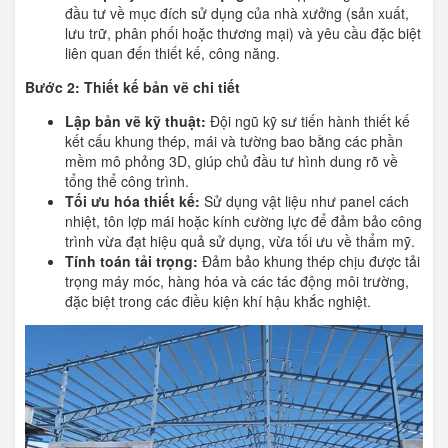
đầu tư về mục đích sử dụng của nhà xưởng (sản xuất,
lưu trữ, phân phối hoặc thương mại) và yêu cầu đặc biệt
liên quan đến thiết kế, công năng.
Bước 2: Thiết kế bản vẽ chi tiết
Lập bản vẽ kỹ thuật:
Đội ngũ kỹ sư tiến hành thiết kế
kết cấu khung thép, mái và tường bao bằng các phần
mềm mô phỏng 3D, giúp chủ đầu tư hình dung rõ về
tổng thể công trình.
Tối ưu hóa thiết kế:
Sử dụng vật liệu như panel cách
nhiệt, tôn lợp mái hoặc kính cường lực để đảm bảo công
trình vừa đạt hiệu quả sử dụng, vừa tối ưu về thẩm mỹ.
Tính toán tải trọng:
Đảm bảo khung thép chịu được tải
trọng máy móc, hàng hóa và các tác động môi trường,
đặc biệt trong các điều kiện khí hậu khắc nghiệt.