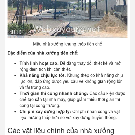
Mẫu nhà xưởng khung thép tiền chế
Đặc điểm của nhà xưởng tiền chế:
Tính linh hoạt cao:
Dễ dàng thay đổi thiết kế và mở
rộng diện tích khi cần thiết.
Khả năng chịu lực tốt:
Khung thép có khả năng chịu
lực lớn, đáp ứng được yêu cầu về không gian rộng lớn
và tải trọng cao.
Thời gian thi công nhanh chóng:
Các cấu kiện được
chế tạo sẵn tại nhà máy, giúp giảm thiểu thời gian thi
công tại công trường.
Chi phí xây dựng hợp lý:
Chi phí nhân công và vật
liệu thường thấp hơn so với xây dựng truyền thống.
Các vật liệu chính của nhà xưởng