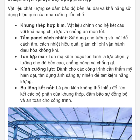
Vật liệu chất lượng sẽ đảm bảo độ bền lâu dài và khả năng sử
dụng hiệu quả của nhà xưởng tiền chế:
Khung thép hợp kim:
Vật liệu chính cho hệ kết cấu,
với khả năng chịu lực và chống ăn mòn tốt.
Tấm panel cách nhiệt:
Sử dụng cho tường và mái để
cách âm, cách nhiệt hiệu quả, giảm chi phí vận hành
điều hòa không khí.
Tôn lợp mái:
Tôn mạ kẽm hoặc tôn lạnh là lựa chọn lý
tưởng cho độ bền cao, chống nóng và chống gỉ.
Kính cường lực:
Dành cho các công trình cần thẩm mỹ
hiện đại, tận dụng ánh sáng tự nhiên để tiết kiệm năng
lượng.
Bu lông kết nối:
Là phụ kiện không thể thiếu để liên
kết các bộ phận của khung thép, đảm bảo sự đồng bộ
và an toàn cho công trình.