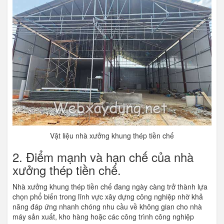
Vật liệu nhà xưởng khung thép tiền chế
2. Điểm mạnh và hạn chế của nhà
xưởng thép tiền chế.
Nhà xưởng khung thép tiền chế đang ngày càng trở thành lựa
chọn phổ biến trong lĩnh vực xây dựng công nghiệp nhờ khả
năng đáp ứng nhanh chóng nhu cầu về không gian cho nhà
máy sản xuất, kho hàng hoặc các công trình công nghiệp