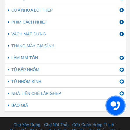
CỬA NHỰA LÕI THÉP
PHIM CÁCH NHIỆT
VÁCH MẶT DỰNG
THANG MÁY GIA ĐÌNH
LÀM MÁI TÔN
TỦ BẾP NHÔM
TỦ NHÔM KÍNH
NHÀ TIỀN CHẾ LẮP GHÉP
BÁO GIÁ
Chợ Xây Dựng
-
Chợ Nội Thất
-
Cửa Cuốn Hưng Thịnh
-