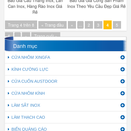
Báo Giá Cầu Thang Inox, Lan
Báo Giá Gia Công Sản Phẩm
Can Inox, Hàng Rào Inox Giá
Inox Theo Yêu Cầu Đẹp Giá Rẻ
Rẻ
Trang 4 trên 8
« Trang đầu
«
...
2
3
4
5
6
...
»
Trang cuối »
Danh mục
CỬA NHÔM XINGFA
KÍNH CƯỜNG LỰC
CỬA CUỐN AUSTDOOR
CỬA NHÔM KÍNH
LÀM SẮT INOX
LÀM THẠCH CAO
BIỂN QUẢNG CÁO