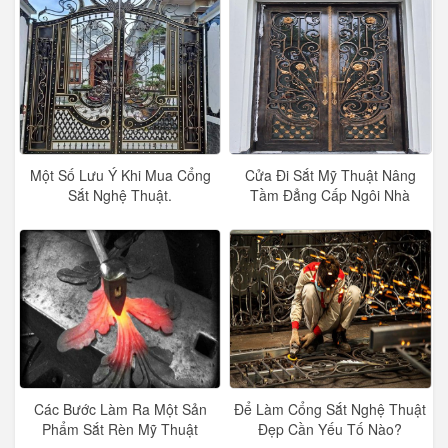
Một Số Lưu Ý Khi Mua Cổng
Cửa Đi Sắt Mỹ Thuật Nâng
Sắt Nghệ Thuật.
Tầm Đẳng Cấp Ngôi Nhà
Các Bước Làm Ra Một Sản
Để Làm Cổng Sắt Nghệ Thuật
Phẩm Sắt Rèn Mỹ Thuật
Đẹp Cần Yếu Tố Nào?