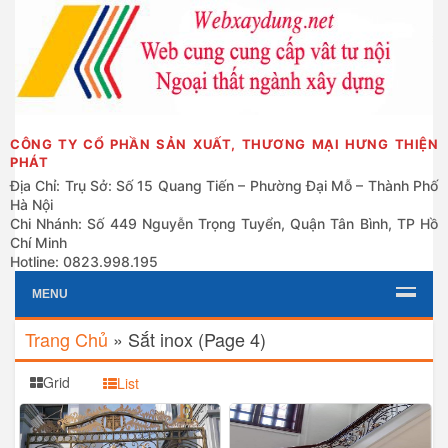
CÔNG TY CỔ PHẦN SẢN XUẤT, THƯƠNG MẠI HƯNG THIỆN
PHÁT
Địa Chỉ: Trụ Sở: Số 15 Quang Tiến – Phường Đại Mỗ – Thành Phố
Hà Nội
Chi Nhánh: Số 449 Nguyễn Trọng Tuyển, Quận Tân Bình, TP Hồ
Chí Minh
Hotline: 0823.998.195
MENU
Trang Chủ
»
Sắt inox
(Page 4)
Grid
List