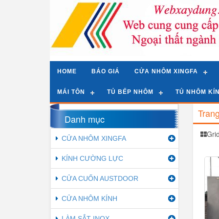
HOME
BÁO GIÁ
CỬA NHÔM XINGFA
MÁI TÔN
TỦ BẾP NHÔM
TỦ NHÔM KÍ
Tran
Danh mục
Gri
CỬA NHÔM XINGFA
KÍNH CƯỜNG LỰC
CỬA CUỐN AUSTDOOR
CỬA NHÔM KÍNH
LÀM SẮT INOX