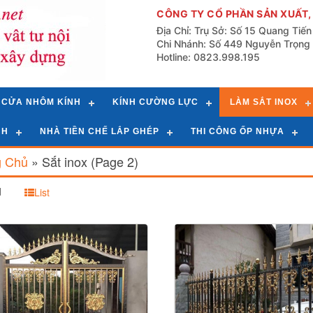
CÔNG TY CỔ PHẦN SẢN XUẤT,
Địa Chỉ: Trụ Sở: Số 15 Quang Tiế
Chi Nhánh: Số 449 Nguyễn Trọng 
Hotline: 0823.998.195
CỬA NHÔM KÍNH
KÍNH CƯỜNG LỰC
LÀM SẮT INOX
NH
NHÀ TIỀN CHẾ LẮP GHÉP
THI CÔNG ỐP NHỰA
g Chủ
»
Sắt inox
(Page 2)
d
List