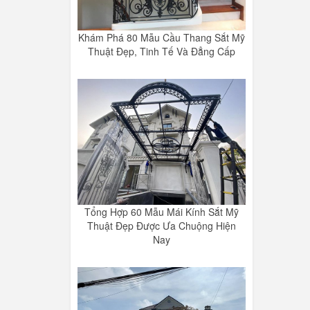
Khám Phá 80 Mẫu Cầu Thang Sắt Mỹ
Thuật Đẹp, Tinh Tế Và Đẳng Cấp
Tổng Hợp 60 Mẫu Mái Kính Sắt Mỹ
Thuật Đẹp Được Ưa Chuộng Hiện
Nay