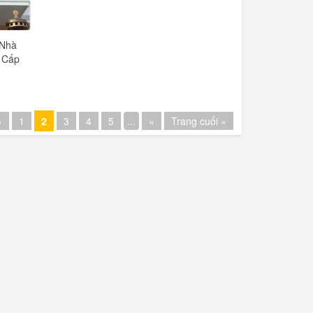
 Nhà
 Cấp
«
1
2
3
4
5
...
»
Trang cuối »