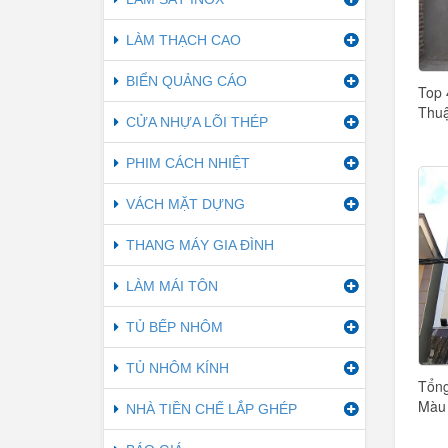
LÀM THẠCH CAO
BIỂN QUẢNG CÁO
Top 
Thuậ
CỬA NHỰA LÕI THÉP
PHIM CÁCH NHIỆT
VÁCH MẶT DỰNG
THANG MÁY GIA ĐÌNH
LÀM MÁI TÔN
TỦ BẾP NHÔM
TỦ NHÔM KÍNH
Tổng
Màu 
NHÀ TIỀN CHẾ LẮP GHÉP