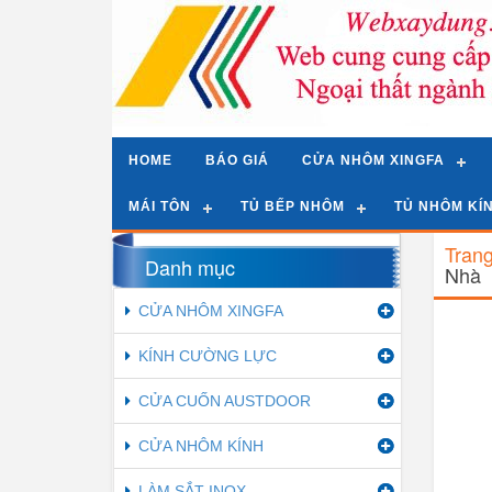
HOME
BÁO GIÁ
CỬA NHÔM XINGFA
MÁI TÔN
TỦ BẾP NHÔM
TỦ NHÔM KÍ
Tran
Danh mục
Nhà
CỬA NHÔM XINGFA
KÍNH CƯỜNG LỰC
CỬA CUỐN AUSTDOOR
CỬA NHÔM KÍNH
LÀM SẮT INOX