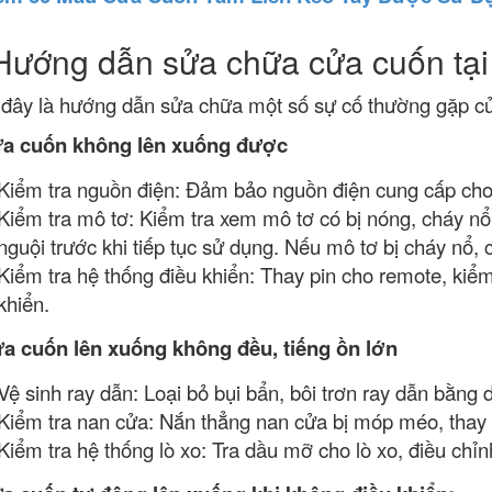
Hướng dẫn sửa chữa cửa cuốn tại
đây là hướng dẫn sửa chữa một số sự cố thường gặp c
ửa cuốn không lên xuống được
Kiểm tra nguồn điện: Đảm bảo nguồn điện cung cấp ch
Kiểm tra mô tơ: Kiểm tra xem mô tơ có bị nóng, cháy n
nguội trước khi tiếp tục sử dụng. Nếu mô tơ bị cháy nổ, 
Kiểm tra hệ thống điều khiển: Thay pin cho remote, kiểm
khiển.
ửa cuốn lên xuống không đều, tiếng ồn lớn
Vệ sinh ray dẫn: Loại bỏ bụi bẩn, bôi trơn ray dẫn bằng
Kiểm tra nan cửa: Nắn thẳng nan cửa bị móp méo, thay 
Kiểm tra hệ thống lò xo: Tra dầu mỡ cho lò xo, điều chỉn