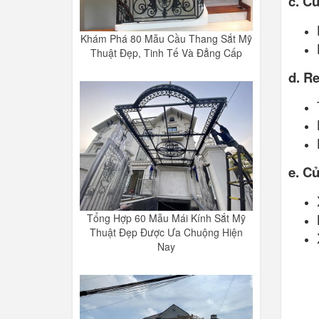
c. C
Khám Phá 80 Mẫu Cầu Thang Sắt Mỹ
Thuật Đẹp, Tinh Tế Và Đẳng Cấp
d. R
e. Cử
Tổng Hợp 60 Mẫu Mái Kính Sắt Mỹ
Thuật Đẹp Được Ưa Chuộng Hiện
Nay