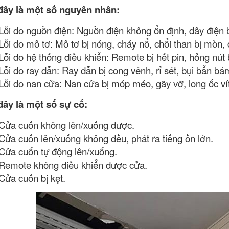
đây là một số nguyên nhân:
Lỗi do nguồn điện: Nguồn điện không ổn định, dây điện 
Lỗi do mô tơ: Mô tơ bị nóng, cháy nổ, chổi than bị mòn, 
Lỗi do hệ thống điều khiển: Remote bị hết pin, hỏng nút 
Lỗi do ray dẫn: Ray dẫn bị cong vênh, rỉ sét, bụi bẩn bá
Lỗi do nan cửa: Nan cửa bị móp méo, gãy vỡ, long ốc vít
đây là một số sự cố:
Cửa cuốn không lên/xuống được.
Cửa cuốn lên/xuống không đều, phát ra tiếng ồn lớn.
Cửa cuốn tự động lên/xuống.
Remote không điều khiển được cửa.
Cửa cuốn bị kẹt.