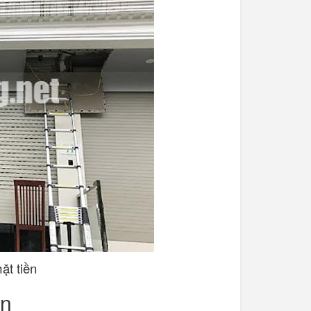
ặt tiền
ốn