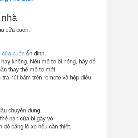
 nhà
ủa cửa cuốn:
o
cửa cuốn
ổn định.
ổ hay không. Nếu mô tơ bị nóng, hãy để
cần thay thế mô tơ mới.
 tra nút bấm trên remote và hộp điều
 dầu chuyên dụng.
thế nan cửa bị gãy vỡ.
h độ căng lò xo nếu cần thiết.