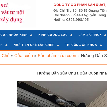
CÔNG TY CỔ PHẦN SẢN XUẤT,
Địa Chỉ: Trụ Sở: Số 15 Quang Tiế
Chi Nhánh: Số 449 Nguyễn Trọng 
Hotline: 0823.998.195
CỬA NHÔM KÍNH
KÍNH CƯỜNG LỰC
LÀM SẮT INOX
NH
NHÀ TIỀN CHẾ LẮP GHÉP
THI CÔNG ỐP NHỰA
g Chủ
»
Cửa cuốn
»
Sản phẩm cửa cuốn
»
Hướng Dẫn S
Hướng Dẫn Sửa Chữa Cửa Cuốn Nhan