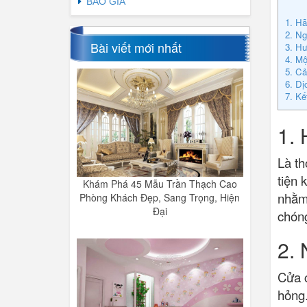
BÁO GIÁ
1. Hã
2. Ng
Bài viết mới nhất
3. Hư
4. Mộ
5. Cả
6. Dị
7. Kế
1. 
Là t
tiện 
Khám Phá 45 Mẫu Trần Thạch Cao
nhằm
Phòng Khách Đẹp, Sang Trọng, Hiện
Đại
chóng
2.
Cửa c
hỏng.