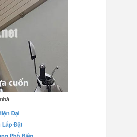
 nhà
iện Đại
 Lắp Đặt
ng Phổ Biến