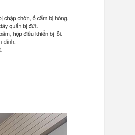
bị chập chờn, ổ cắm bị hỏng.
dây quấn bị đứt.
bấm, hộp điều khiển bị lỗi.
m dính.
.