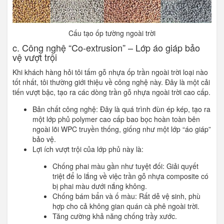
Cấu tạo ốp tường ngoài trời
c. Công nghệ “Co-extrusion” – Lớp áo giáp bảo
vệ vượt trội
Khi khách hàng hỏi tôi tấm gỗ nhựa ốp trần ngoài trời loại nào
tốt nhất, tôi thường giới thiệu về công nghệ này. Đây là một cải
tiến vượt bậc, tạo ra các dòng trần gỗ nhựa ngoài trời cao cấp.
Bản chất công nghệ: Đây là quá trình đùn ép kép, tạo ra
một lớp phủ polymer cao cấp bao bọc hoàn toàn bên
ngoài lõi WPC truyền thống, giống như một lớp “áo giáp”
bảo vệ.
Lợi ích vượt trội của lớp phủ này là:
Chống phai màu gần như tuyệt đối: Giải quyết
triệt để lo lắng về việc trần gỗ nhựa composite có
bị phai màu dưới nắng không.
Chống bám bẩn và ố màu: Rất dễ vệ sinh, phù
hợp cho cả không gian quán cà phê ngoài trời.
Tăng cường khả năng chống trầy xước.