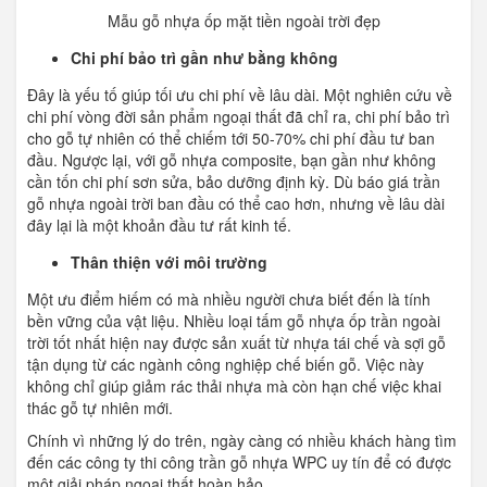
Mẫu gỗ nhựa ốp mặt tiền ngoài trời đẹp
Chi phí bảo trì gần như bằng không
Đây là yếu tố giúp tối ưu chi phí về lâu dài. Một nghiên cứu về
chi phí vòng đời sản phẩm ngoại thất đã chỉ ra, chi phí bảo trì
cho gỗ tự nhiên có thể chiếm tới 50-70% chi phí đầu tư ban
đầu. Ngược lại, với gỗ nhựa composite, bạn gần như không
cần tốn chi phí sơn sửa, bảo dưỡng định kỳ. Dù báo giá trần
gỗ nhựa ngoài trời ban đầu có thể cao hơn, nhưng về lâu dài
đây lại là một khoản đầu tư rất kinh tế.
Thân thiện với môi trường
Một ưu điểm hiếm có mà nhiều người chưa biết đến là tính
bền vững của vật liệu. Nhiều loại tấm gỗ nhựa ốp trần ngoài
trời tốt nhất hiện nay được sản xuất từ nhựa tái chế và sợi gỗ
tận dụng từ các ngành công nghiệp chế biến gỗ. Việc này
không chỉ giúp giảm rác thải nhựa mà còn hạn chế việc khai
thác gỗ tự nhiên mới.
Chính vì những lý do trên, ngày càng có nhiều khách hàng tìm
đến các công ty thi công trần gỗ nhựa WPC uy tín để có được
một giải pháp ngoại thất hoàn hảo.