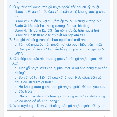
dài
6. Quy trình thi công trần gỗ nhựa ngoài trời chuẩn kỹ thuật
Bước 1: Khảo sát, đo đạc và chuẩn bị hệ khung xương chịu
lực
Bước 2: Chuẩn bị vật tư (tấm ốp WPC, khung xương, vít)
Bước 3: Lắp đặt hệ khung xương lên trần bê tông
Bước 4: Thi công lắp đặt tấm gỗ nhựa ốp trần ngoài trời
Bước 5: Hoàn thiện các chi tiết và nghiệm thu
7. Báo giá thi công trần gỗ nhựa ngoài trời mới nhất
a. Tấm gỗ nhựa ốp trần ngoài trời giá bao nhiêu tiền 1m2?
b. Các yếu tố ảnh hưởng đến tổng chi phí làm trần gỗ nhựa
WPC
8. Giải đáp các câu hỏi thường gặp về trần gỗ nhựa ngoài trời
(FAQ)
a. Trần gỗ nhựa WPC có bị phai màu dưới ánh nắng trực tiếp
không?
b. So với gỗ tự nhiên đã qua xử lý (sơn PU, dầu), trần gỗ
nhựa có ưu điểm gì hơn?
c. Hệ khung xương cho trần gỗ nhựa ngoài trời cần yêu cầu
gì đặc biệt?
d. Chi phí ban đầu của trần gỗ nhựa ngoài trời có đắt không
và có đáng để đầu tư không?
9. Webxaydung – Đơn vị thi công trần gỗ nhựa ngoài trời uy tín