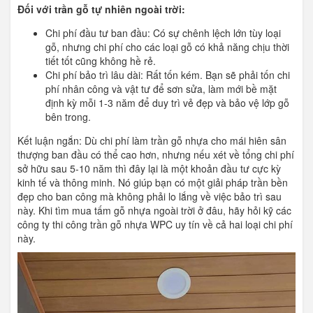
Đối với trần gỗ tự nhiên ngoài trời:
Chi phí đầu tư ban đầu: Có sự chênh lệch lớn tùy loại
gỗ, nhưng chi phí cho các loại gỗ có khả năng chịu thời
tiết tốt cũng không hề rẻ.
Chi phí bảo trì lâu dài: Rất tốn kém. Bạn sẽ phải tốn chi
phí nhân công và vật tư để sơn sửa, làm mới bề mặt
định kỳ mỗi 1-3 năm để duy trì vẻ đẹp và bảo vệ lớp gỗ
bên trong.
Kết luận ngắn: Dù chi phí làm trần gỗ nhựa cho mái hiên sân
thượng ban đầu có thể cao hơn, nhưng nếu xét về tổng chi phí
sở hữu sau 5-10 năm thì đây lại là một khoản đầu tư cực kỳ
kinh tế và thông minh. Nó giúp bạn có một giải pháp trần bền
đẹp cho ban công mà không phải lo lắng về việc bảo trì sau
này. Khi tìm mua tấm gỗ nhựa ngoài trời ở đâu, hãy hỏi kỹ các
công ty thi công trần gỗ nhựa WPC uy tín về cả hai loại chi phí
này.