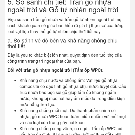
5. So sánh chi tiết: Trần gỗ nhựa
ngoài trời và Gỗ tự nhiên ngoài trời
Việc so sánh trần gỗ nhựa và trần gỗ tự nhiên ngoài trời một
cách khách quan sẽ giúp bạn hiểu rõ giá trị thực sự của từng
loại vật liệu thay thế gỗ tự nhiên chịu thời tiết này.
a. So sánh về độ bền và khả năng chống chịu
thời tiết
Đây là yếu tố khác biệt lớn nhất, quyết định đến tuổi thọ của
công trình trang trí ngoại thất của bạn.
Đối với trần gỗ nhựa ngoài trời (Tấm ốp WPC):
Khả năng chịu nước và chống ẩm: Vật liệu gỗ nhựa
composite có đặc tính gỗ nhựa chịu nước tuyệt đối. Cấu
trúc nhựa bao bọc sợi gỗ giúp tấm ốp không ngấm
nước, không bị mục nát hay ẩm mốc dù trong điều kiện
mưa nắng liên tục.
Khả năng chống mối mọt: Do thành phần chính có
nhựa, gỗ nhựa WPC hoàn toàn miễn nhiễm với mối mọt
và các loại côn trùng gây hại khác.
Khả năng chống cong vênh, co ngót: Tấm ốp WPC có
cấu trúc ổn định, ít bị ảnh hưởng bởi sự thay đổi nhiệt