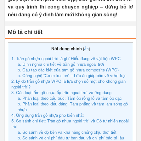
và quy trình thi công chuyên nghiệp – đừng bỏ lỡ
nếu đang có ý định làm mới không gian sống!
Mô tả chi tiết
Nội dung chính
[
Ẩn
]
1. Trần gỗ nhựa ngoài trời là gì? Hiểu đúng về vật liệu WPC
a. Định nghĩa chi tiết về trần gỗ nhựa ngoài trời
b. Cấu tạo đặc biệt của tấm gỗ nhựa composite (WPC)
c. Công nghệ “Co-extrusion” – Lớp áo giáp bảo vệ vượt trội
2. Lý do trần gỗ nhựa WPC là lựa chọn số một cho không gian
ngoài trời?
3. Các loại tấm gỗ nhựa ốp trần ngoài trời và ứng dụng
a. Phân loại theo cấu trúc: Tấm ốp rỗng lỗ và tấm ốp đặc
b. Phân loại theo kiểu dáng: Tấm phẳng và tấm lam sóng gỗ
nhựa
4. Ứng dụng trần gỗ nhựa phổ biến nhất
5. So sánh chi tiết: Trần gỗ nhựa ngoài trời và Gỗ tự nhiên ngoài
trời
a. So sánh về độ bền và khả năng chống chịu thời tiết
b. So sánh về chi phí đầu tư ban đầu và chi phí bảo trì lâu