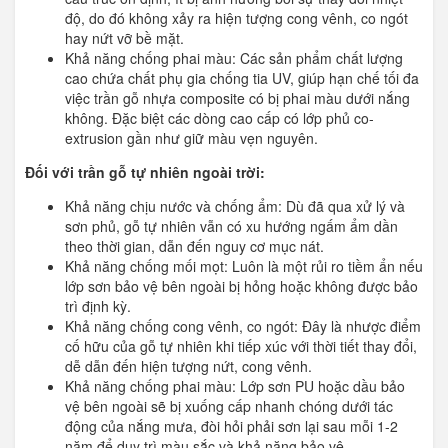
độ, do đó không xảy ra hiện tượng cong vênh, co ngót
hay nứt vỡ bề mặt.
Khả năng chống phai màu: Các sản phẩm chất lượng
cao chứa chất phụ gia chống tia UV, giúp hạn chế tối đa
việc trần gỗ nhựa composite có bị phai màu dưới nắng
không. Đặc biệt các dòng cao cấp có lớp phủ co-
extrusion gần như giữ màu vẹn nguyên.
Đối với trần gỗ tự nhiên ngoài trời:
Khả năng chịu nước và chống ẩm: Dù đã qua xử lý và
sơn phủ, gỗ tự nhiên vẫn có xu hướng ngấm ẩm dần
theo thời gian, dẫn đến nguy cơ mục nát.
Khả năng chống mối mọt: Luôn là một rủi ro tiềm ẩn nếu
lớp sơn bảo vệ bên ngoài bị hỏng hoặc không được bảo
trì định kỳ.
Khả năng chống cong vênh, co ngót: Đây là nhược điểm
cố hữu của gỗ tự nhiên khi tiếp xúc với thời tiết thay đổi,
dễ dẫn đến hiện tượng nứt, cong vênh.
Khả năng chống phai màu: Lớp sơn PU hoặc dầu bảo
vệ bên ngoài sẽ bị xuống cấp nhanh chóng dưới tác
động của nắng mưa, đòi hỏi phải sơn lại sau mỗi 1-2
năm để duy trì màu sắc và khả năng bảo vệ.