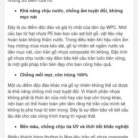
những ưu điểm của nó.
Khả năng chịu nước, chống ẩm tuyệt đối, không
mục nát
Đây là ưu điểm độc đáo và giá trị nhất của tấm ốp WPC. Nhờ
cấu tạo từ hạt nhựa PE bao bọc các sợi bột gỗ, vật liệu này
hoàn toàn không thấm nước. Trong điều kiện khí hậu nồm ẩm
hay những mùa mưa kéo dài, gỗ tự nhiên sẽ ngấm nước và
dần mục nát, còn trần gỗ nhựa composite thì không. Đặc tính
gỗ nhựa chịu nước này đảm bảo kết cấu trần luôn bền vững,
là một giải pháp trần bền đẹp cho ban công hiệu quả.
Chống mối mọt, côn trùng 100%
Một ưu điểm độc đáo khác mà gỗ tự nhiên không thể có được
là khả năng chống mối mọt tuyệt đối. Vì thành phần nhựa
không phải là thức ăn của mối hay các loại côn trùng khác,
nên bạn có thể hoàn toàn yên tâm rằng hệ trần của mình sẽ
không bị phá hoại từ bên trong. Đây là sự đảm bảo về kết cấu
lâu dài cho các công trình trang trí ngoại thất.
Bền màu, chống chịu tia UV và thời tiết khắc nghiệt
Nhiều khách hàng thường lo lắng liệu trần gỗ nhựa composite