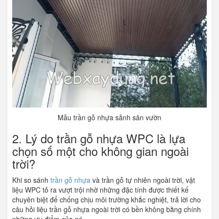
Mẫu trần gỗ nhựa sảnh sân vườn
2. Lý do trần gỗ nhựa WPC là lựa
chọn số một cho không gian ngoài
trời?
Khi so sánh
trần gỗ nhựa
và trần gỗ tự nhiên ngoài trời, vật
liệu WPC tỏ ra vượt trội nhờ những đặc tính được thiết kế
chuyên biệt để chống chịu môi trường khắc nghiệt, trả lời cho
câu hỏi liệu trần gỗ nhựa ngoài trời có bền không bằng chính