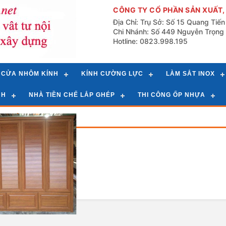
CÔNG TY CỔ PHẦN SẢN XUẤT,
Địa Chỉ: Trụ Sở: Số 15 Quang Tiế
Chi Nhánh: Số 449 Nguyễn Trọng 
Hotline: 0823.998.195
CỬA NHÔM KÍNH
KÍNH CƯỜNG LỰC
LÀM SẮT INOX
NH
NHÀ TIỀN CHẾ LẮP GHÉP
THI CÔNG ỐP NHỰA
g Chủ
»
d
List
Hiểu Sản Phẩm Tủ
Kính Treo Quần Áo