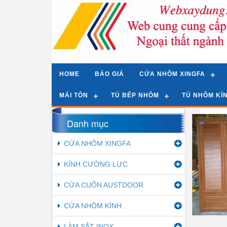
HOME
BÁO GIÁ
CỬA NHÔM XINGFA
MÁI TÔN
TỦ BẾP NHÔM
TỦ NHÔM KÍ
Tran
Danh mục
Gri
CỬA NHÔM XINGFA
Tìm 
KÍNH CƯỜNG LỰC
Nhôm 
CỬA CUỐN AUSTDOOR
CỬA NHÔM KÍNH
LÀM SẮT INOX