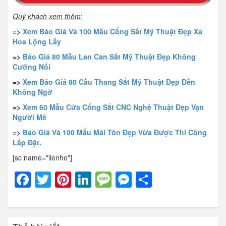
Quý khách xem thêm
:
=>
Xem Báo Giá Và 100 Mẫu Cổng Sắt Mỹ Thuật Đẹp Xa
Hoa Lộng Lẫy
=>
Báo Giá 80 Mẫu Lan Can Sắt Mỹ Thuật Đẹp Không
Cưỡng Nổi
=>
Xem Báo Giá 80 Cầu Thang Sắt Mỹ Thuật Đẹp Đến
Không Ngờ
=>
Xem 60 Mẫu Cửa Cổng Sắt CNC Nghệ Thuật Đẹp Vạn
Người Mê
=>
Báo Giá Và 100 Mẫu Mái Tôn Đẹp Vừa Được Thi Công
Lắp Đặt.
[sc name="lienhe"]
Facebook
Twitter
Pinterest
LinkedIn
Message
Messenger
Share