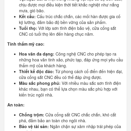
chịu được mọi điều kiện thời tiết khắc nghiệt như nắng
mưa, gió bão.
Kết cấu:
Cấu trúc chắc chắn, các mối hàn được gia cố
kỹ lưỡng, đảm bảo độ bền vững của sản phẩm.
Tuổi thọ:
Với lớp sơn tĩnh điện bảo vệ, cửa cổng sắt
CNC có tuổi thọ lên đến hàng chục năm.
Tính thẩm mỹ cao:
Hoa văn đa dạng:
Công nghệ CNC cho phép tạo ra
những hoa văn tinh xảo, phức tạp, đáp ứng mọi yêu cầu
thẩm mỹ của khách hàng.
Thiết kế độc đáo:
Từ phong cách cổ điển đến hiện đại,
cửa cổng sắt CNC đều có thể đáp ứng được.
Màu sắc phong phú:
Với nhiều màu sắc sơn tĩnh điện
khác nhau, bạn có thể lựa chọn màu sắc phù hợp với
kiến trúc ngôi nhà.
An toàn:
Chống trộm:
Cửa cổng sắt CNC chắc chắn, khó cắt
phá, đảm bảo an toàn cho ngôi nhà.
Bảo vệ tài sản:
Ngăn chặn sự xâm nhập trái phép của