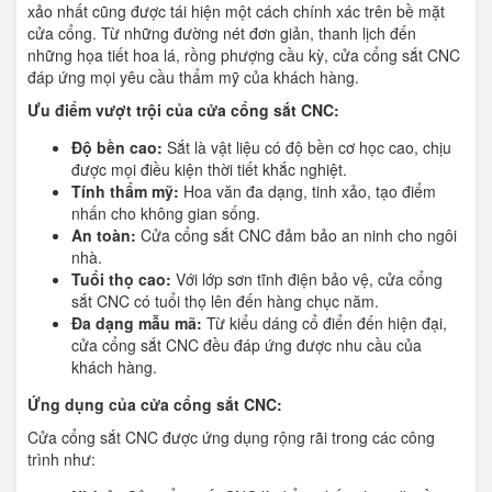
xảo nhất cũng được tái hiện một cách chính xác trên bề mặt
cửa cổng. Từ những đường nét đơn giản, thanh lịch đến
những họa tiết hoa lá, rồng phượng cầu kỳ, cửa cổng sắt CNC
đáp ứng mọi yêu cầu thẩm mỹ của khách hàng.
Ưu điểm vượt trội của cửa cổng sắt CNC:
Độ bền cao:
Sắt là vật liệu có độ bền cơ học cao, chịu
được mọi điều kiện thời tiết khắc nghiệt.
Tính thẩm mỹ:
Hoa văn đa dạng, tinh xảo, tạo điểm
nhấn cho không gian sống.
An toàn:
Cửa cổng sắt CNC đảm bảo an ninh cho ngôi
nhà.
Tuổi thọ cao:
Với lớp sơn tĩnh điện bảo vệ, cửa cổng
sắt CNC có tuổi thọ lên đến hàng chục năm.
Đa dạng mẫu mã:
Từ kiểu dáng cổ điển đến hiện đại,
cửa cổng sắt CNC đều đáp ứng được nhu cầu của
khách hàng.
Ứng dụng của cửa cổng sắt CNC:
Cửa cổng sắt CNC được ứng dụng rộng rãi trong các công
trình như: