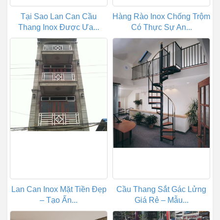
Tại Sao Lan Can Cầu
Hàng Rào Inox Chống Trộm
Thang Inox Được Ưa...
Có Thực Sự An...
Lan Can Inox Mặt Tiền Đẹp
Cầu Thang Sắt Gác Lửng
– Tạo Ấn...
Giá Rẻ – Mẫu...