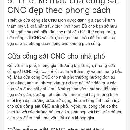
CNC đẹp theo phong cách
Thiết kế cửa cổng sắt CNC luôn được đánh giá cao về tính
thẩm mỹ và khả năng tùy biến linh hoạt. Dù cho bạn sở hữu
một ngôi nhà phố hiện đại hay một căn biệt thự sang trọng,
cửa cổng sắt CNC vẫn là lựa chọn hoàn hảo để tạo nên sự
độc đáo và phong cách riêng cho không gian sống.
Cửa cổng sắt CNC cho nhà phố
Đối với nhà phố, không gian thường bị giới hạn, nhưng cửa
cổng sắt CNC vẫn có thể tối ưu hóa thẩm mỹ và tính năng bảo
vệ. Mẫu cửa cổng CNC cho nhà phố thường hướng đến sự
gọn gàng, tinh tế, nhưng vẫn giữ được nét độc đáo qua các
hoa văn được cắt gọt tỉ mỉ. Những hoa văn như họa tiết hình
học đơn giản, đường nét uốn lượn mềm mại hay những hình
khối hiện đại thường được sử dụng để làm tăng tính thẩm mỹ
cho cửa
cổng sắt CNC nhà phố
. Ngoài ra, cổng còn có thể
thiết kế với các đường nét tối giản, phù hợp với kiến trúc đô thị,
giúp tạo điểm nhấn mà vẫn tiết kiệm không gian.
Cửa cổng sắt CNC cho biệt thự