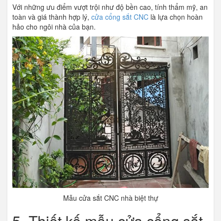
Với những ưu điểm vượt trội như độ bền cao, tính thẩm mỹ, an
toàn và giá thành hợp lý,
cửa cổng sắt CNC
là lựa chọn hoàn
hảo cho ngôi nhà của bạn.
Mẫu cửa sắt CNC nhà biệt thự
5. Thiết kế mẫu cửa cổng sắt