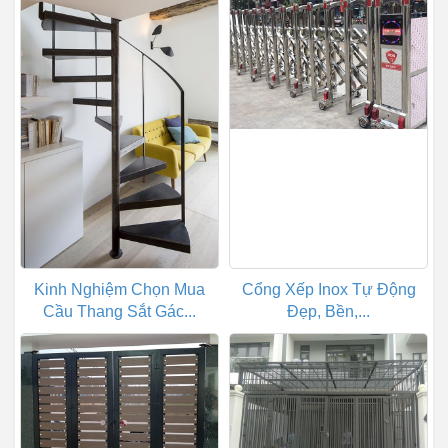
Kinh Nghiệm Chọn Mua
Cổng Xếp Inox Tự Động
Cầu Thang Sắt Gác...
Đẹp, Bền,...