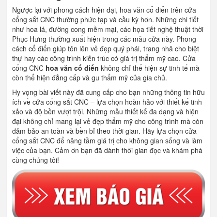
Ngược lại với phong cách hiện đại, hoa văn cổ điển trên cửa
cổng sắt CNC thường phức tạp và cầu kỳ hơn. Những chi tiết
như hoa lá, đường cong mềm mại, các họa tiết nghệ thuật thời
Phục Hưng thường xuất hiện trong các mẫu cửa này. Phong
cách cổ điển giúp tôn lên vẻ đẹp quý phái, trang nhã cho biệt
thự hay các công trình kiến trúc có giá trị thẩm mỹ cao. Cửa
cổng CNC
hoa văn cổ điển
không chỉ thể hiện sự tinh tế mà
còn thể hiện đẳng cấp và gu thẩm mỹ của gia chủ.
Hy vọng bài viết này đã cung cấp cho bạn những thông tin hữu
ích về cửa cổng sắt CNC – lựa chọn hoàn hảo với thiết kế tinh
xảo và độ bền vượt trội. Những mẫu thiết kế đa dạng và hiện
đại không chỉ mang lại vẻ đẹp thẩm mỹ cho công trình mà còn
đảm bảo an toàn và bền bỉ theo thời gian. Hãy lựa chọn cửa
cổng sắt CNC để nâng tầm giá trị cho không gian sống và làm
việc của bạn. Cảm ơn bạn đã dành thời gian đọc và khám phá
cùng chúng tôi!