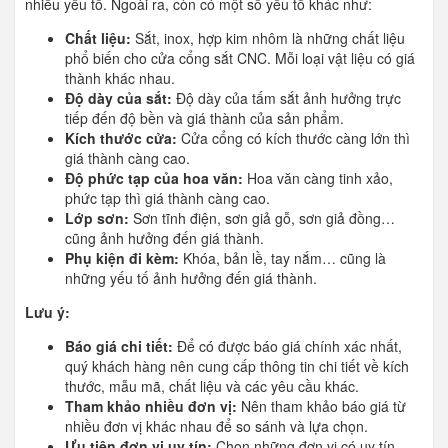
nhiều yếu tố. Ngoài ra, còn có một số yếu tố khác như:
Chất liệu:
Sắt, inox, hợp kim nhôm là những chất liệu
phổ biến cho cửa cổng sắt CNC. Mỗi loại vật liệu có giá
thành khác nhau.
Độ dày của sắt:
Độ dày của tấm sắt ảnh hưởng trực
tiếp đến độ bền và giá thành của sản phẩm.
Kích thước cửa:
Cửa cổng có kích thước càng lớn thì
giá thành càng cao.
Độ phức tạp của hoa văn:
Hoa văn càng tinh xảo,
phức tạp thì giá thành càng cao.
Lớp sơn:
Sơn tĩnh điện, sơn giả gỗ, sơn giả đồng…
cũng ảnh hưởng đến giá thành.
Phụ kiện đi kèm:
Khóa, bản lề, tay nắm… cũng là
những yếu tố ảnh hưởng đến giá thành.
Lưu ý:
Báo giá chi tiết:
Để có được báo giá chính xác nhất,
quý khách hàng nên cung cấp thông tin chi tiết về kích
thước, mẫu mã, chất liệu và các yêu cầu khác.
Tham khảo nhiều đơn vị:
Nên tham khảo báo giá từ
nhiều đơn vị khác nhau để so sánh và lựa chọn.
Ưu tiên đơn vị uy tín:
Chọn những đơn vị có uy tín,