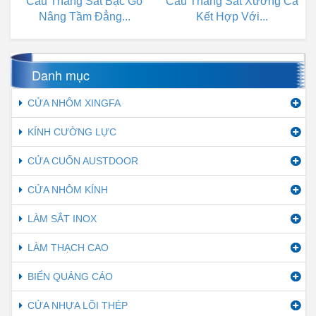
Cầu Thang Sắt Bậc Gỗ
Cầu Thang Sắt Xương Cá
Nâng Tầm Đẳng...
Kết Hợp Với...
Danh mục
CỬA NHÔM XINGFA
KÍNH CƯỜNG LỰC
CỬA CUỐN AUSTDOOR
CỬA NHÔM KÍNH
LÀM SẮT INOX
LÀM THẠCH CAO
BIỂN QUẢNG CÁO
CỬA NHỰA LÕI THÉP