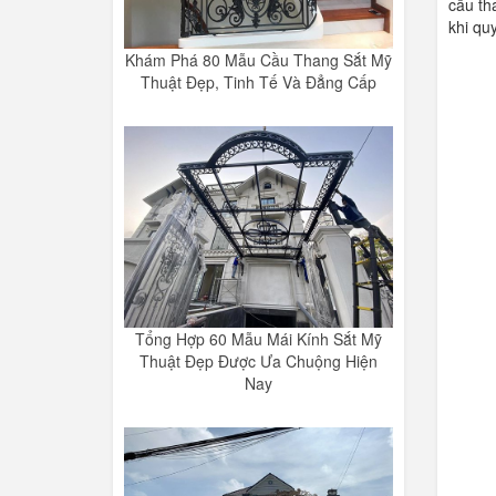
cầu th
khi qu
Khám Phá 80 Mẫu Cầu Thang Sắt Mỹ
Thuật Đẹp, Tinh Tế Và Đẳng Cấp
Tổng Hợp 60 Mẫu Mái Kính Sắt Mỹ
Thuật Đẹp Được Ưa Chuộng Hiện
Nay