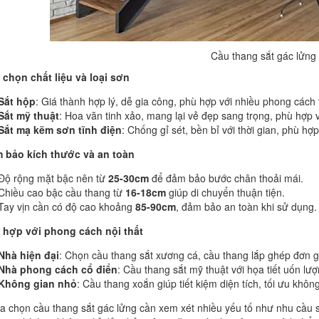
Cầu thang sắt gác lửng
 chọn chất liệu và loại sơn
Sắt hộp
: Giá thành hợp lý, dễ gia công, phù hợp với nhiều phong cách t
Sắt mỹ thuật
: Hoa văn tinh xảo, mang lại vẻ đẹp sang trọng, phù hợp v
Sắt mạ kẽm sơn tĩnh điện
: Chống gỉ sét, bền bỉ với thời gian, phù hợp
 bảo kích thước và an toàn
Độ rộng mặt bậc nên từ
25-30cm
để đảm bảo bước chân thoải mái.
Chiều cao bậc cầu thang từ
16-18cm
giúp di chuyển thuận tiện.
Tay vịn cần có độ cao khoảng
85-90cm
, đảm bảo an toàn khi sử dụng.
 hợp với phong cách nội thất
Nhà hiện đại
: Chọn cầu thang sắt xương cá, cầu thang lắp ghép đơn g
Nhà phong cách cổ điển
: Cầu thang sắt mỹ thuật với họa tiết uốn lượ
Không gian nhỏ
: Cầu thang xoắn giúp tiết kiệm diện tích, tối ưu khôn
ựa chọn cầu thang sắt gác lửng cần xem xét nhiều yếu tố như nhu cầu s