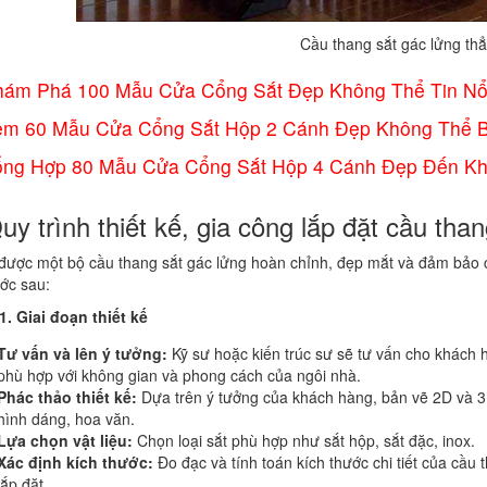
Cầu thang sắt gác lửng th
ám Phá 100 Mẫu Cửa Cổng Sắt Đẹp Không Thể Tin Nổ
em 60 Mẫu Cửa Cổng Sắt Hộp 2 Cánh Đẹp Không Thể 
ổng Hợp 80 Mẫu Cửa Cổng Sắt Hộp 4 Cánh Đẹp Đến K
uy trình thiết kế, gia công lắp đặt cầu tha
được một bộ cầu thang sắt gác lửng hoàn chỉnh, đẹp mắt và đảm bảo ch
ớc sau:
. Giai đoạn thiết kế
Tư vấn và lên ý tưởng:
Kỹ sư hoặc kiến trúc sư sẽ tư vấn cho khách 
phù hợp với không gian và phong cách của ngôi nhà.
Phác thảo thiết kế:
Dựa trên ý tưởng của khách hàng, bản vẽ 2D và 3D
hình dáng, hoa văn.
Lựa chọn vật liệu:
Chọn loại sắt phù hợp như sắt hộp, sắt đặc, inox.
Xác định kích thước:
Đo đạc và tính toán kích thước chi tiết của cầ
lắp đặt.