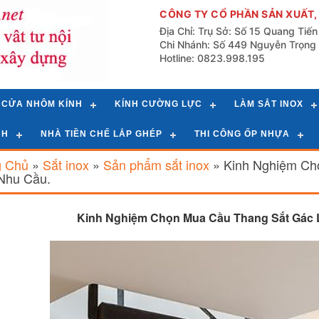
CÔNG TY CỔ PHẦN SẢN XUẤT,
Địa Chỉ: Trụ Sở: Số 15 Quang Tiế
Chi Nhánh: Số 449 Nguyễn Trọng 
Hotline: 0823.998.195
CỬA NHÔM KÍNH
KÍNH CƯỜNG LỰC
LÀM SẮT INOX
NH
NHÀ TIỀN CHẾ LẮP GHÉP
THI CÔNG ỐP NHỰA
g Chủ
»
Sắt inox
»
Sản phẩm sắt inox
»
Kinh Nghiệm Ch
Nhu Cầu.
Kinh Nghiệm Chọn Mua Cầu Thang Sắt Gác