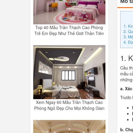
Mô tả
1. Ki
Top 40 Mẫu Trần Thạch Cao Phòng
2. Qu
Trẻ Em Đẹp Như Thế Giới Thần Tiên
3. Mộ
4. Đị
1. 
Cầu th
mẫu cầ
những 
a. Xác
Trước 
Xem Ngay 60 Mẫu Trần Thạch Cao
Phòng Ngủ Đẹp Cho Mọi Không Gian
b. Ch