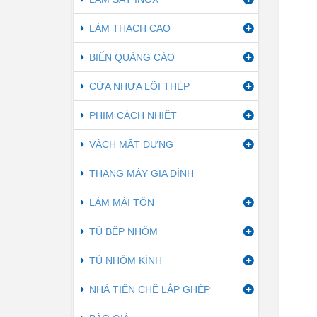
LÀM THẠCH CAO
BIỂN QUẢNG CÁO
CỬA NHỰA LÕI THÉP
PHIM CÁCH NHIỆT
VÁCH MẶT DỰNG
THANG MÁY GIA ĐÌNH
LÀM MÁI TÔN
TỦ BẾP NHÔM
TỦ NHÔM KÍNH
NHÀ TIỀN CHẾ LẮP GHÉP