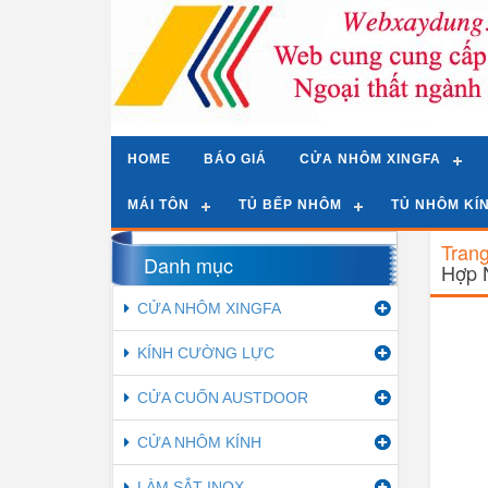
HOME
BÁO GIÁ
CỬA NHÔM XINGFA
MÁI TÔN
TỦ BẾP NHÔM
TỦ NHÔM KÍ
Tran
Danh mục
Hợp 
CỬA NHÔM XINGFA
KÍNH CƯỜNG LỰC
CỬA CUỐN AUSTDOOR
CỬA NHÔM KÍNH
LÀM SẮT INOX