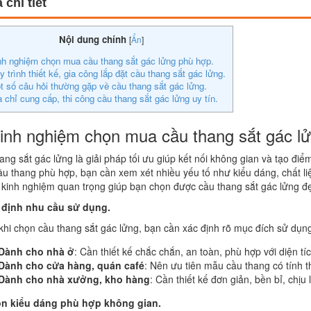
 chi tiết
Nội dung chính
[
Ẩn
]
nh nghiệm chọn mua cầu thang sắt gác lửng phù hợp.
y trình thiết kế, gia công lắp đặt cầu thang sắt gác lửng.
t số câu hỏi thường gặp về cầu thang sắt gác lửng.
a chỉ cung cấp, thi công cầu thang sắt gác lửng uy tín.
Kinh nghiệm chọn mua cầu thang sắt gác l
ang sắt gác lửng là giải pháp tối ưu giúp kết nối không gian và tạo điể
u thang phù hợp, bạn cần xem xét nhiều yếu tố như kiểu dáng, chất liệ
kinh nghiệm quan trọng giúp bạn chọn được cầu thang sắt gác lửng đẹ
 định nhu cầu sử dụng.
khi chọn cầu thang sắt gác lửng, bạn cần xác định rõ mục đích sử dụng
Dành cho nhà ở
: Cần thiết kế chắc chắn, an toàn, phù hợp với diện tí
Dành cho cửa hàng, quán café
: Nên ưu tiên mẫu cầu thang có tính 
Dành cho nhà xưởng, kho hàng
: Cần thiết kế đơn giản, bền bỉ, chịu l
ọn kiểu dáng phù hợp không gian.