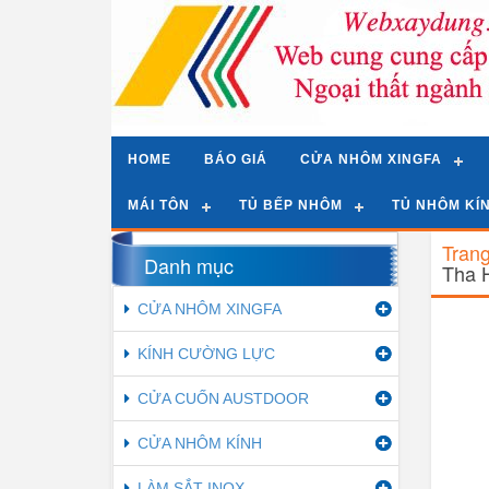
HOME
BÁO GIÁ
CỬA NHÔM XINGFA
MÁI TÔN
TỦ BẾP NHÔM
TỦ NHÔM KÍ
Tran
Danh mục
Tha 
CỬA NHÔM XINGFA
KÍNH CƯỜNG LỰC
CỬA CUỐN AUSTDOOR
CỬA NHÔM KÍNH
LÀM SẮT INOX