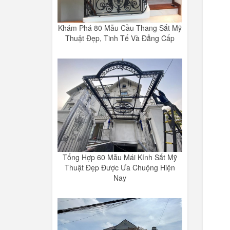
Khám Phá 80 Mẫu Cầu Thang Sắt Mỹ
Thuật Đẹp, Tinh Tế Và Đẳng Cấp
Tổng Hợp 60 Mẫu Mái Kính Sắt Mỹ
Thuật Đẹp Được Ưa Chuộng Hiện
Nay