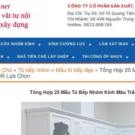
CÔNG TY CỔ PHẦN SẢN XUẤT,
Địa Chỉ: Trụ Sở: Số 15 Quang Tiế
Chi Nhánh: Số 449 Nguyễn Trọng 
Hotline: 0823.998.195
CỬA NHÔM KÍNH
KÍNH CƯỜNG LỰC
LÀM SẮT INOX
NH
NHÀ TIỀN CHẾ LẮP GHÉP
THI CÔNG ỐP NHỰA
g Chủ
»
Tủ bếp nhôm
»
Mẫu tủ bếp đẹp
»
Tổng Hợp 25 
Hồ Lựa Chọn
Tổng Hợp 25 Mẫu Tủ Bếp Nhôm Kính Màu Tr