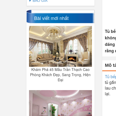
BÁO GIÁ
Bài viết mới nhất
Tủ bế
không
dáng 
rằng 
Mô tả
Khám Phá 45 Mẫu Trần Thạch Cao
Phòng Khách Đẹp, Sang Trọng, Hiện
Tủ bế
Đại
tủ gắ
lau c
lại.