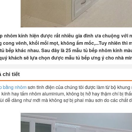
p nhôm kính hiện được rất nhiều gia đình ưa chuộng với n
 cong vênh, khối mối mọt, không ẩm mốc,...Tuy nhiên thì m
tủ bếp khác nhau. Sau đây là 25 mẫu tủ bếp nhôm kính màu
quý khách sẽ lựa chọn được mẫu tủ bếp ưng ý cho nhà mì
 chi tiết
p bằng nhôm
sơn tĩnh điện của chúng tôi được làm từ bộ khung
n kính hay tấm nhôm aluminium, không bị hở hay thậm chí bị thấ
hùi dễ dàng như mới mà không sợ bị phai màu sơn do các chất