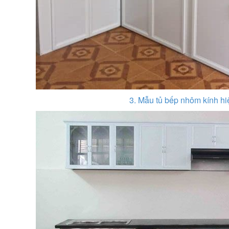
3. Mẫu tủ bếp nhôm kính hi