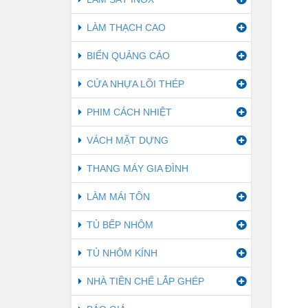
LÀM THẠCH CAO
BIỂN QUẢNG CÁO
CỬA NHỰA LÕI THÉP
PHIM CÁCH NHIỆT
VÁCH MẶT DỰNG
THANG MÁY GIA ĐÌNH
LÀM MÁI TÔN
TỦ BẾP NHÔM
TỦ NHÔM KÍNH
NHÀ TIỀN CHẾ LẮP GHÉP