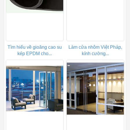
Tìm hiểu về gioăng cao su
Làm cửa nhôm Việt Pháp,
kép EPDM cho...
kính cường...