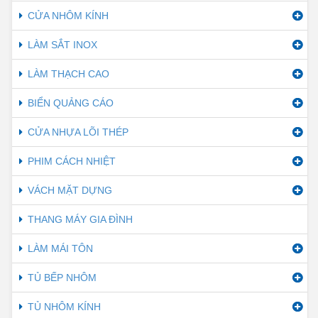
CỬA NHÔM KÍNH
LÀM SẮT INOX
LÀM THẠCH CAO
BIỂN QUẢNG CÁO
CỬA NHỰA LÕI THÉP
PHIM CÁCH NHIỆT
VÁCH MẶT DỰNG
THANG MÁY GIA ĐÌNH
LÀM MÁI TÔN
TỦ BẾP NHÔM
TỦ NHÔM KÍNH