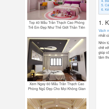
4. Bả
5. Câ
6. Kế
1. 
Top 40 Mẫu Trần Thạch Cao Phòng
Trẻ Em Đẹp Như Thế Giới Thần Tiên
Vách m
nhất c
Nhìn t
chẽ vớ
giúp c
tâm th
Xem Ngay 60 Mẫu Trần Thạch Cao
Phòng Ngủ Đẹp Cho Mọi Không Gian