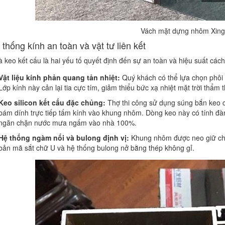
Vách mặt dựng nhôm Xing
 thống kính an toàn và vật tư liên kết
à keo kết cấu là hai yếu tố quyết định đến sự an toàn và hiệu suất cách
Vật liệu kính phản quang tản nhiệt:
Quý khách có thể lựa chọn phôi 
Lớp kính này cản lại tia cực tím, giảm thiểu bức xạ nhiệt mặt trời thẩm
Keo silicon kết cấu đặc chủng:
Thợ thi công sử dụng súng bắn keo c
bám dính trực tiếp tấm kính vào khung nhôm. Dòng keo này có tính đàn
ngăn chặn nước mưa ngấm vào nhà 100%.
Hệ thống ngàm nối và bulong định vị:
Khung nhôm được neo giữ chắ
bản mã sắt chữ U và hệ thống bulong nở bằng thép không gỉ.