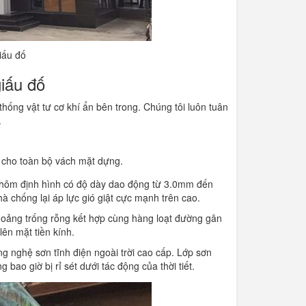
iấu đố
iấu đố
ống vật tư cơ khí ẩn bên trong. Chúng tôi luôn tuân
.
h cho toàn bộ vách mặt dựng.
nhôm định hình có độ dày dao động từ 3.0mm đến
à chống lại áp lực gió giật cực mạnh trên cao.
oảng trống rỗng kết hợp cùng hàng loạt đường gân
lên mặt tiền kính.
nghệ sơn tĩnh điện ngoài trời cao cấp. Lớp sơn
ao giờ bị rỉ sét dưới tác động của thời tiết.