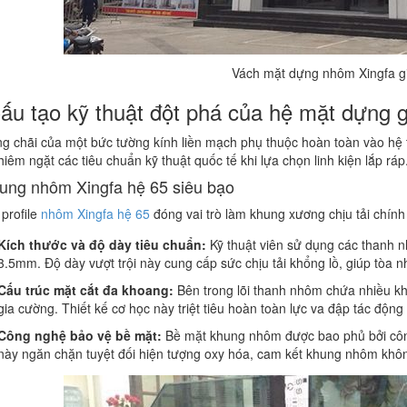
Vách mặt dựng nhôm Xingfa g
Cấu tạo kỹ thuật đột phá của hệ mặt dựng g
g chãi của một bức tường kính liền mạch phụ thuộc hoàn toàn vào hệ th
hiêm ngặt các tiêu chuẩn kỹ thuật quốc tế khi lựa chọn linh kiện lắp ráp
ung nhôm Xingfa hệ 65 siêu bạo
profile
nhôm Xingfa hệ 65
đóng vai trò làm khung xương chịu tải chín
Kích thước và độ dày tiêu chuẩn:
Kỹ thuật viên sử dụng các thanh 
3.5mm. Độ dày vượt trội này cung cấp sức chịu tải khổng lồ, giúp tòa nh
Cấu trúc mặt cắt đa khoang:
Bên trong lõi thanh nhôm chứa nhiều kh
gia cường. Thiết kế cơ học này triệt tiêu hoàn toàn lực va đập tác động 
Công nghệ bảo vệ bề mặt:
Bề mặt khung nhôm được bao phủ bởi công 
này ngăn chặn tuyệt đối hiện tượng oxy hóa, cam kết khung nhôm không b