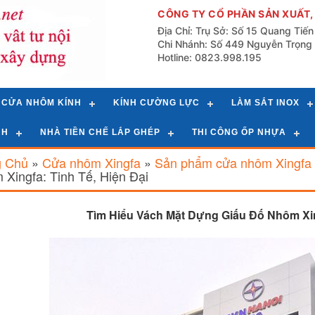
CÔNG TY CỔ PHẦN SẢN XUẤT,
Địa Chỉ: Trụ Sở: Số 15 Quang Tiế
Chi Nhánh: Số 449 Nguyễn Trọng 
Hotline: 0823.998.195
CỬA NHÔM KÍNH
KÍNH CƯỜNG LỰC
LÀM SẮT INOX
NH
NHÀ TIỀN CHẾ LẮP GHÉP
THI CÔNG ỐP NHỰA
g Chủ
»
Cửa nhôm Xingfa
»
Sản phẩm cửa nhôm Xingfa
Xingfa: Tinh Tế, Hiện Đại
Tìm Hiểu Vách Mặt Dựng Giấu Đố Nhôm Xing