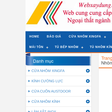
HOME
BÁO GIÁ
CỬA NHÔM XINGFA
MÁI TÔN
TỦ BẾP NHÔM
TỦ NHÔM KÍ
Tran
Danh mục
Nhôm 
CỬA NHÔM XINGFA
KÍNH CƯỜNG LỰC
CỬA CUỐN AUSTDOOR
CỬA NHÔM KÍNH
LÀM SẮT INOX