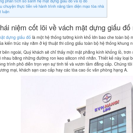
ng phân tích so sánh hệ mặt dựng giấu đố và lộ đố
u chuyện thực tiễn về hành trình nâng tầm diện mạo tòa nhà
t luận
Khái niệm cốt lõi về vách mặt dựng giấu đố
ặt dựng giấu đố
là một hệ thống tường kính khổ lớn bao che toàn bộ m
ủa kiến trúc này nằm ở kỹ thuật thi công giấu toàn bộ hệ thống khung 
ừ bên ngoài, Quý khách sẽ chỉ thấy một mặt phẳng kính khổng lồ, trơn 
i nhau bằng những đường ron keo silicon nhỏ nhắn. Thiết kế này loại b
ông trình phô diễn trọn vẹn sự tinh tế và vươn tầm đẳng cấp. Chúng tô
ương mại, khách sạn cao cấp hay các tòa cao ốc văn phòng hạng A.