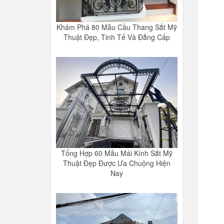
Khám Phá 80 Mẫu Cầu Thang Sắt Mỹ
Thuật Đẹp, Tinh Tế Và Đẳng Cấp
Tổng Hợp 60 Mẫu Mái Kính Sắt Mỹ
Thuật Đẹp Được Ưa Chuộng Hiện
Nay