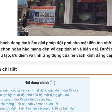
hách đang tìm kiếm giải pháp đột phá cho mặt tiền tòa nh
a chọn hoàn hảo mang đến vẻ đẹp tinh tế và hiện đại. Dưới 
cấu tạo, ưu điểm và tính ứng dụng của hệ vách kính đẳng cấ
 chi tiết
Nội dung chính
[
Ẩn
]
ái niệm cốt lõi về vách mặt dựng giấu đố nhôm Xingfa
u tạo kỹ thuật đột phá của hệ mặt dựng giấu đố
 Khung nhôm Xingfa hệ 65 siêu bạo
 Hệ thống kính an toàn và vật tư liên kết
ững ưu điểm kiến tạo nên vẻ đẹp tinh tế và hiện đại