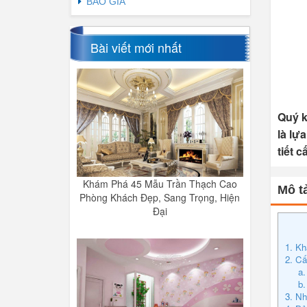
BÁO GIÁ
Bài viết mới nhất
Quý k
là lự
tiết 
Khám Phá 45 Mẫu Trần Thạch Cao
Mô tả
Phòng Khách Đẹp, Sang Trọng, Hiện
Đại
1. Kh
2. Cấ
a.
b.
3. Nh