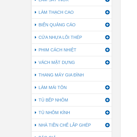
LÀM THẠCH CAO
BIỂN QUẢNG CÁO
CỬA NHỰA LÕI THÉP
PHIM CÁCH NHIỆT
VÁCH MẶT DỰNG
THANG MÁY GIA ĐÌNH
LÀM MÁI TÔN
TỦ BẾP NHÔM
TỦ NHÔM KÍNH
NHÀ TIỀN CHẾ LẮP GHÉP