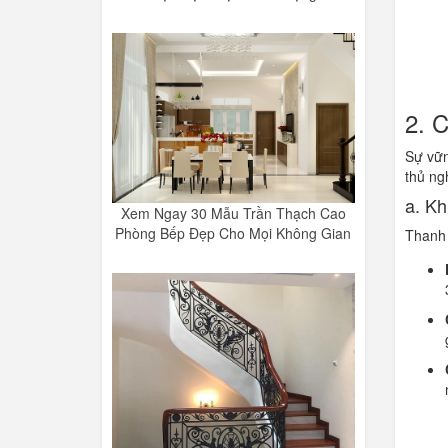
2. 
Sự vữn
thủ ng
a. Kh
Xem Ngay 30 Mẫu Trần Thạch Cao
Phòng Bếp Đẹp Cho Mọi Không Gian
Thanh 