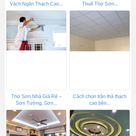
Vách Ngăn Thạch Cao...
Thuê Thợ Sơn...
Thợ Sơn Nhà Giá Rẻ –
Cách chọn trần thả thạch
Sơn Tường, Sơn...
cao bền...