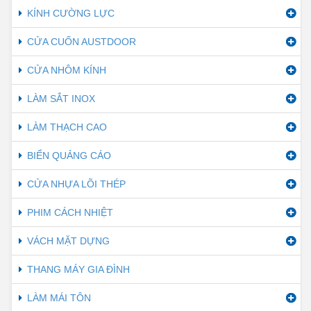
KÍNH CƯỜNG LỰC
CỬA CUỐN AUSTDOOR
CỬA NHÔM KÍNH
LÀM SẮT INOX
LÀM THẠCH CAO
BIỂN QUẢNG CÁO
CỬA NHỰA LÕI THÉP
PHIM CÁCH NHIỆT
VÁCH MẶT DỰNG
THANG MÁY GIA ĐÌNH
LÀM MÁI TÔN