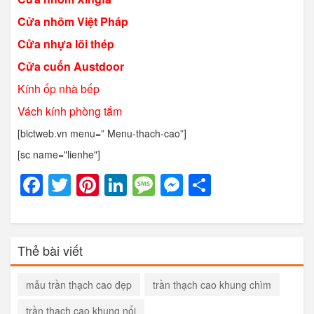
Cửa nhôm Việt Pháp
Cửa nhựa lõi thép
Cửa cuốn Austdoor
Kính ốp nhà bếp
Vách kính phòng tắm
[bictweb.vn menu=” Menu-thach-cao”]
[sc name="lienhe"]
Facebook
Twitter
Pinterest
LinkedIn
Message
Messenger
Share
Thẻ bài viết
mẫu trần thạch cao đẹp
trần thạch cao khung chìm
trần thạch cao khung nổi