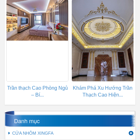
Trần thạch Cao Phòng Ngủ
Khám Phá Xu Hướng Trần
– Bí...
Thạch Cao Hiện...
Danh mục
CỬA NHÔM XINGFA