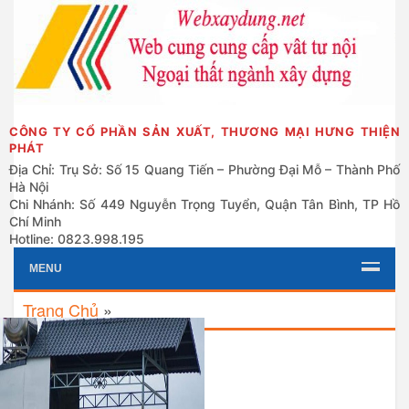
CÔNG TY CỔ PHẦN SẢN XUẤT, THƯƠNG MẠI HƯNG THIỆN
PHÁT
Địa Chỉ: Trụ Sở: Số 15 Quang Tiến – Phường Đại Mỗ – Thành Phố
Hà Nội
Chi Nhánh: Số 449 Nguyễn Trọng Tuyển, Quận Tân Bình, TP Hồ
Chí Minh
Hotline: 0823.998.195
MENU
Trang Chủ
»
Grid
List
Mái Tôn Sản Phẩm Được Sử
Dụng Phổ Biến Trong Xây