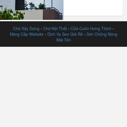
Dựng.
Chợ Xây Dựng
-
Chợ Nội Thất
-
Cửa Cuốn Hưng Thịnh
-
Nâng Cấp Website
-
Dịch Vụ Seo Giá Rẻ
-
Sơn Chống Nóng
Mái Tôn