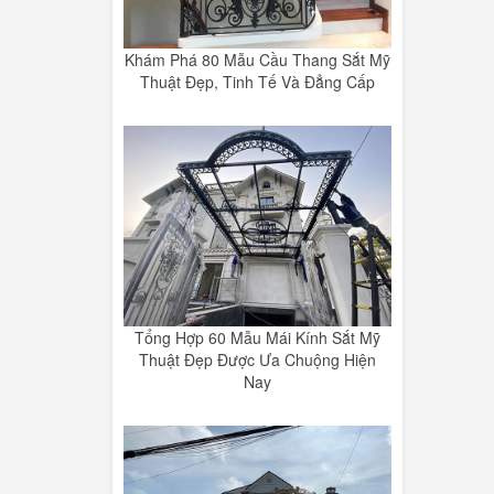
Khám Phá 80 Mẫu Cầu Thang Sắt Mỹ
Thuật Đẹp, Tinh Tế Và Đẳng Cấp
Tổng Hợp 60 Mẫu Mái Kính Sắt Mỹ
Thuật Đẹp Được Ưa Chuộng Hiện
Nay