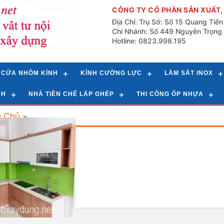
CÔNG TY CỔ PHẦN SẢN XUẤT,
Địa Chỉ: Trụ Sở: Số 15 Quang Tiế
Chi Nhánh: Số 449 Nguyễn Trọng 
Hotline: 0823.998.195
CỬA NHÔM KÍNH
KÍNH CƯỜNG LỰC
LÀM SẮT INOX
NH
NHÀ TIỀN CHẾ LẮP GHÉP
THI CÔNG ỐP NHỰA
g Chủ
»
d
List
 Hợp Kính Bếp Màu
Đẹp Mang Biển Vào
hông Gian Bếp