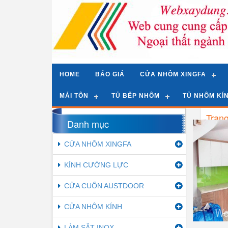
HOME
BÁO GIÁ
CỬA NHÔM XINGFA
MÁI TÔN
TỦ BẾP NHÔM
TỦ NHÔM KÍ
Tran
Danh mục
Gri
CỬA NHÔM XINGFA
Tổng
KÍNH CƯỜNG LỰC
Xanh 
K
CỬA CUỐN AUSTDOOR
CỬA NHÔM KÍNH
LÀM SẮT INOX