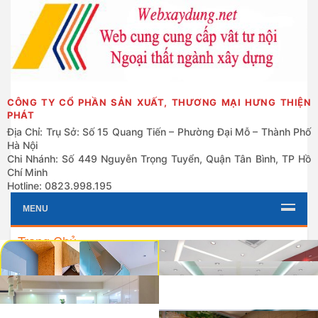
CÔNG TY CỔ PHẦN SẢN XUẤT, THƯƠNG MẠI HƯNG THIỆN
PHÁT
Địa Chỉ: Trụ Sở: Số 15 Quang Tiến – Phường Đại Mỗ – Thành Phố
Hà Nội
Chi Nhánh: Số 449 Nguyễn Trọng Tuyển, Quận Tân Bình, TP Hồ
Chí Minh
Hotline: 0823.998.195
MENU
Trang Chủ
»
Grid
List
Sử Dụng Kính Cường Lực Cho
Kính Sơn Màu Ốp Tường
Nội Thất Gia Đình
Trong Trang Trí Nội Thất.