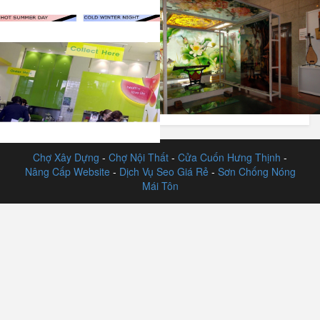
Báo Giá Kính Ốp Bếp, Kính
Kính cường lực sơn màu
Hoa Văn 3D, Kính Sơn Màu
Kính cường lực là gì?
Giá Rẻ
Sản phẩm kính bán cường lực
Sản phẩm kính cản nhiệt
Sản phẩm kính hoa văn nghệ
thuật trang trí
Tư vấn sử dụng kính ốp màu
cho gia đình
Chợ Xây Dựng
-
Chợ Nội Thất
-
Cửa Cuốn Hưng Thịnh
-
Nâng Cấp Website
-
Dịch Vụ Seo Giá Rẻ
-
Sơn Chống Nóng
Mái Tôn