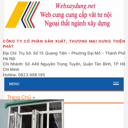
CÔNG TY CỔ PHẦN SẢN XUẤT, THƯƠNG MẠI HƯNG THIỆN
PHÁT
Địa Chỉ: Trụ Sở: Số 15 Quang Tiến – Phường Đại Mỗ – Thành Phố
Hà Nội
Chi Nhánh: Số 449 Nguyễn Trọng Tuyển, Quận Tân Bình, TP Hồ
Chí Minh
Hotline: 0823.998.195
MENU
Trang Chủ
»
Grid
List
Nhân tố nào ảnh hưởng đến
chất lượng và giá cả cửa nhựa