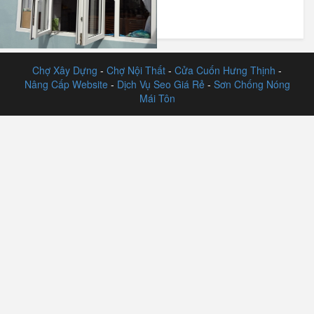
upvc?
Chợ Xây Dựng
-
Chợ Nội Thất
-
Cửa Cuốn Hưng Thịnh
-
Nâng Cấp Website
-
Dịch Vụ Seo Giá Rẻ
-
Sơn Chống Nóng
Mái Tôn