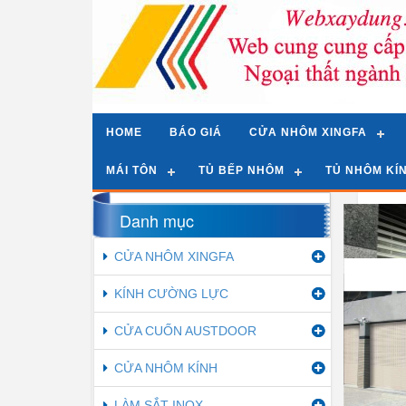
HOME
BÁO GIÁ
CỬA NHÔM XINGFA
MÁI TÔN
TỦ BẾP NHÔM
TỦ NHÔM KÍ
Tran
Danh mục
Gri
CỬA NHÔM XINGFA
Cửa 
KÍNH CƯỜNG LỰC
CỬA CUỐN AUSTDOOR
Cửa cu
CỬA NHÔM KÍNH
LÀM SẮT INOX