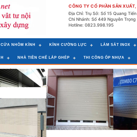
CÔNG TY CỔ PHẦN SẢN XUẤT,
Địa Chỉ: Trụ Sở: Số 15 Quang Tiế
Chi Nhánh: Số 449 Nguyễn Trọng 
Hotline: 0823.998.195
CỬA NHÔM KÍNH
KÍNH CƯỜNG LỰC
LÀM SẮT INOX
NH
NHÀ TIỀN CHẾ LẮP GHÉP
THI CÔNG ỐP NHỰA
g Chủ
»
d
List
cuốn Austdoor khe
Cửa cuốn Austdoor siêu
Cửa cu
thoáng
êm S51i
ốn Austdoor thế hệ
mới S50i