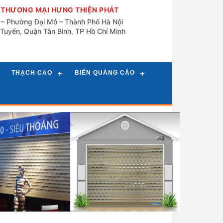
 THƯƠNG MẠI HƯNG THIỆN PHÁT
n – Phường Đại Mỗ – Thành Phố Hà Nội
Tuyển, Quận Tân Bình, TP Hồ Chí Minh
THẠCH CAO
BIỂN QUẢNG CÁO
ốn Austdoor siêu
Cửa cuốn Austdoor thế hệ
thoáng C70
mới