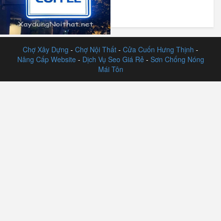
Báo Giá
Chợ Xây Dựng
-
Chợ Nội Thất
-
Cửa Cuốn Hưng Thịnh
-
Nâng Cấp Website
-
Dịch Vụ Seo Giá Rẻ
-
Sơn Chống Nóng
Mái Tôn