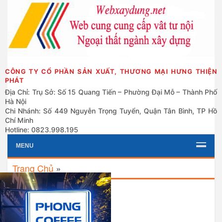
CÔNG TY CỔ PHẦN SẢN XUẤT, THƯƠNG MẠI HƯNG THIỆN
PHÁT
Địa Chỉ: Trụ Sở: Số 15 Quang Tiến – Phường Đại Mỗ – Thành Phố
Hà Nội
Chi Nhánh: Số 449 Nguyễn Trọng Tuyển, Quận Tân Bình, TP Hồ
Chí Minh
Hotline: 0823.998.195
MENU
Trang Chủ
»
Grid
List
Khám Phá 50 Mẫu Biển Hút
Nổi Đẹp Mới Nhất – Xem Ngay