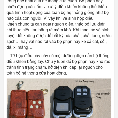
trọng bậc nhất của hệ thống cửa cuốn. Bộ phận này
chứa đựng các tấm vi xử lý điều khiển không thể thiếu
quá trình hoạt động của toàn bộ hệ thống giống như bộ
não của con người. Vì vậy khi vệ sinh hộp điều
khiển chúng ta cần ngắt nguồn điện, tháo bộ lưu điện
khi thực hiện lau bằng rẻ mềm khô. Khi thao tác vệ sinh
tuyệt đối không được để bất kỳ hóa chất, chất lỏng, nước
sạch… hay vật nào rơi vào bộ phận này kể cả cát, sỏi,
đá, xi măng….
– Từ hộp điều này này có một đường điện dẫn hệ thống
điều khiển bằng tay. Chú ý luôn để bộ phận này kho ráo
tránh tình trạng chậm, hở điện khi cấp lại nguồn cho
toàn bộ hệ thống cửa hoạt động.