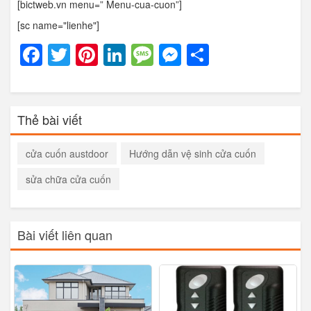
[bictweb.vn menu=” Menu-cua-cuon”]
[sc name="lienhe"]
Facebook
Twitter
Pinterest
LinkedIn
Message
Messenger
Share
Thẻ bài viết
cửa cuốn austdoor
Hướng dẫn vệ sinh cửa cuốn
sửa chữa cửa cuốn
Bài viết liên quan