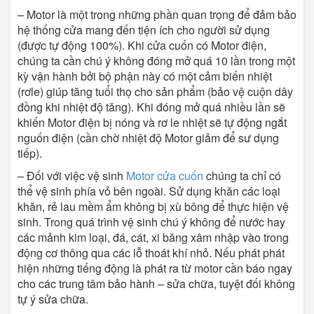
– Motor là một trong những phần quan trọng để đảm bảo
hệ thống cửa mang đến tiện ích cho người sử dụng
(được tự động 100%). Khi cửa cuốn có Motor điện,
chúng ta cần chú ý không đóng mở quá 10 lần trong một
kỳ vận hành bởi bộ phận này có một cảm biến nhiệt
(rơle) giúp tăng tuổi thọ cho sản phẩm (bảo vệ cuộn dây
đồng khi nhiệt độ tăng). Khi đóng mở quá nhiều lần sẽ
khiến Motor điện bị nóng và rơ le nhiệt sẽ tự động ngắt
nguốn điện (cần chờ nhiệt độ Motor giảm để sư dụng
tiếp).
– Đối với việc vệ sinh
Motor cửa cuốn
chúng ta chỉ có
thể vệ sinh phía vỏ bên ngoài. Sử dụng khăn các loại
khăn, rẻ lau mềm ẩm không bị xù bông để thực hiện vệ
sinh. Trong quá trình vệ sinh chú ý không để nước hay
các mảnh kim loại, đá, cát, xi băng xâm nhập vào trong
động cơ thông qua các lỗ thoát khí nhỏ. Nếu phát phát
hiện những tiếng động là phát ra từ motor cần báo ngay
cho các trung tâm bảo hành – sửa chữa, tuyệt đối không
tự ý sửa chữa.