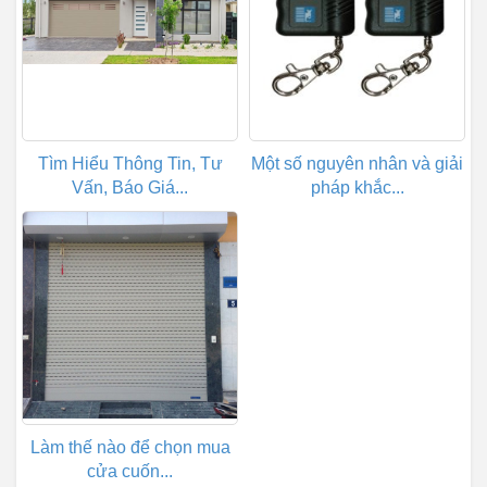
Tìm Hiểu Thông Tin, Tư
Một số nguyên nhân và giải
Vấn, Báo Giá...
pháp khắc...
Làm thế nào để chọn mua
cửa cuốn...