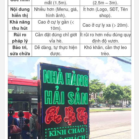
mắt (1.5m).
(2.5m – 3m).
Nội dung
Nhiều hơn (Menu, giá,
Ít hơn (Logo, SĐT, Tên
hiển thị
hình ảnh).
shop).
Khả năng
Cao ở cự ly gần (<
Cao ở cự ly xa (> 20m).
thu hút
10m).
Rủi ro
Cần đặt đúng chỉ giới
Ít rủi ro hơn nếu đúng quy
pháp lý
vỉa hè.
định độ vươn.
Bảo trì,
Dễ dàng, tự thực hiện
Khó khăn, cần thợ leo
sửa chữa
được.
trèo.