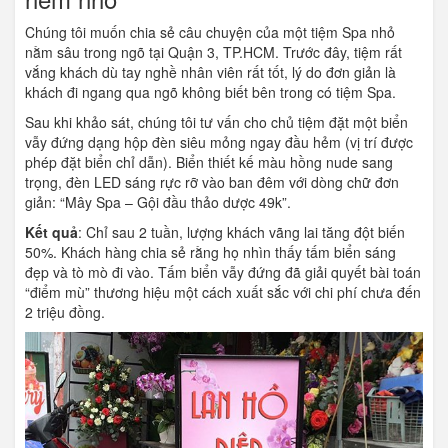
Chúng tôi muốn chia sẻ câu chuyện của một tiệm Spa nhỏ
nằm sâu trong ngõ tại Quận 3, TP.HCM. Trước đây, tiệm rất
vắng khách dù tay nghề nhân viên rất tốt, lý do đơn giản là
khách đi ngang qua ngõ không biết bên trong có tiệm Spa.
Sau khi khảo sát, chúng tôi tư vấn cho chủ tiệm đặt một biển
vẫy đứng dạng hộp đèn siêu mỏng ngay đầu hẻm (vị trí được
phép đặt biển chỉ dẫn). Biển thiết kế màu hồng nude sang
trọng, đèn LED sáng rực rỡ vào ban đêm với dòng chữ đơn
giản: “Mây Spa – Gội đầu thảo dược 49k”.
Kết quả
: Chỉ sau 2 tuần, lượng khách vãng lai tăng đột biến
50%. Khách hàng chia sẻ rằng họ nhìn thấy tấm biển sáng
đẹp và tò mò đi vào. Tấm biển vẫy đứng đã giải quyết bài toán
“điểm mù” thương hiệu một cách xuất sắc với chi phí chưa đến
2 triệu đồng.