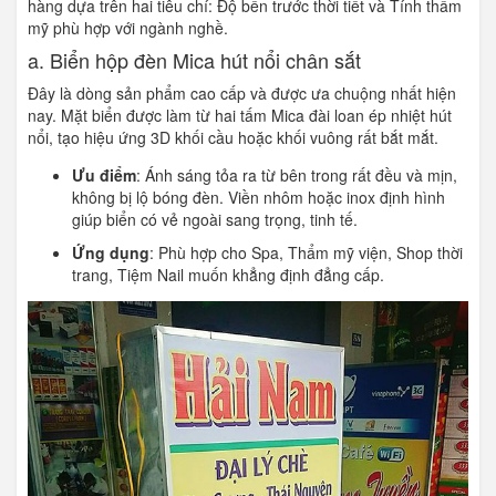
hàng dựa trên hai tiêu chí: Độ bền trước thời tiết và Tính thẩm
mỹ phù hợp với ngành nghề.
a. Biển hộp đèn Mica hút nổi chân sắt
Đây là dòng sản phẩm cao cấp và được ưa chuộng nhất hiện
nay. Mặt biển được làm từ hai tấm Mica đài loan ép nhiệt hút
nổi, tạo hiệu ứng 3D khối cầu hoặc khối vuông rất bắt mắt.
Ưu điểm
: Ánh sáng tỏa ra từ bên trong rất đều và mịn,
không bị lộ bóng đèn. Viền nhôm hoặc inox định hình
giúp biển có vẻ ngoài sang trọng, tinh tế.
Ứng dụng
: Phù hợp cho Spa, Thẩm mỹ viện, Shop thời
trang, Tiệm Nail muốn khẳng định đẳng cấp.