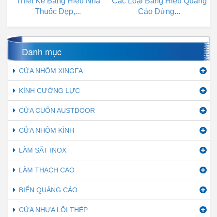
Thiết Kế Bảng Hiệu Nhà
Các Loại Bảng Hiệu Quảng
Thuốc Đẹp,...
Cáo Đứng...
Danh mục
CỬA NHÔM XINGFA
KÍNH CƯỜNG LỰC
CỬA CUỐN AUSTDOOR
CỬA NHÔM KÍNH
LÀM SẮT INOX
LÀM THẠCH CAO
BIỂN QUẢNG CÁO
CỬA NHỰA LÕI THÉP