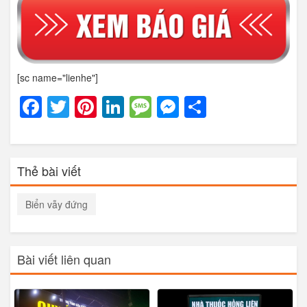
[sc name="lienhe"]
Facebook
Twitter
Pinterest
LinkedIn
Message
Messenger
Share
Thẻ bài viết
Biển vẫy đứng
Bài viết liên quan