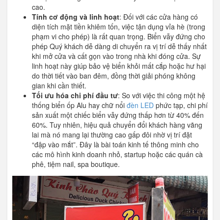
cao.
Tính cơ động và linh hoạt
: Đối với các cửa hàng có
diện tích mặt tiền khiêm tốn, việc tận dụng vỉa hè (trong
phạm vi cho phép) là rất quan trọng. Biển vẫy đứng cho
phép Quý khách dễ dàng di chuyển ra vị trí dễ thấy nhất
khi mở cửa và cất gọn vào trong nhà khi đóng cửa. Sự
linh hoạt này giúp bảo vệ biển khỏi mất cắp hoặc hư hại
do thời tiết vào ban đêm, đồng thời giải phóng không
gian khi cần thiết.
Tối ưu hóa chi phí đầu tư
: So với việc thi công một hệ
thống biển ốp Alu hay chữ nổi
đèn LED
phức tạp, chi phí
sản xuất một chiếc biển vẫy đứng thấp hơn từ 40% đến
60%. Tuy nhiên, hiệu quả chuyển đổi khách hàng vãng
lai mà nó mang lại thường cao gấp đôi nhờ vị trí đặt
“đập vào mắt”. Đây là bài toán kinh tế thông minh cho
các mô hình kinh doanh nhỏ, startup hoặc các quán cà
phê, tiệm nail, spa boutique.