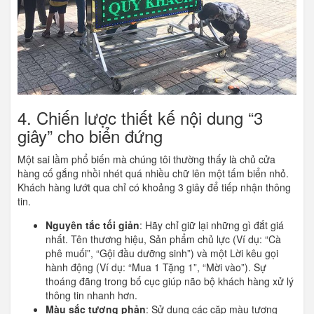
4. Chiến lược thiết kế nội dung “3
giây” cho biển đứng
Một sai lầm phổ biến mà chúng tôi thường thấy là chủ cửa
hàng cố gắng nhồi nhét quá nhiều chữ lên một tấm biển nhỏ.
Khách hàng lướt qua chỉ có khoảng 3 giây để tiếp nhận thông
tin.
Nguyên tắc tối giản
: Hãy chỉ giữ lại những gì đắt giá
nhất. Tên thương hiệu, Sản phẩm chủ lực (Ví dụ: “Cà
phê muối”, “Gội đầu dưỡng sinh”) và một Lời kêu gọi
hành động (Ví dụ: “Mua 1 Tặng 1”, “Mời vào”). Sự
thoáng đãng trong bố cục giúp não bộ khách hàng xử lý
thông tin nhanh hơn.
Màu sắc tương phản
: Sử dụng các cặp màu tương