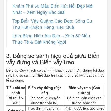
Khám Phá 50 Mẫu Biển Hút Nổi Đẹp Mới
Nhất – Xem Ngay Báo Giá
Top Biển Vẫy Quảng Cáo Đẹp: Công Cụ
Thu Hút Khách Hàng Hiệu Quả
Làm Bảng Hiệu Alu Đẹp – Xem 50 Mẫu
Thực Tế & Giá Không Ngờ!
3. Bảng so sánh hiệu quả giữa Biển
vẫy đứng và Biển vẫy treo
Để giúp Quý khách có cái nhìn khách quan hơn, chúng tôi đưa
ra bảng so sánh chi tiết dựa trên các thông số kỹ thuật và thực
tế sử dụng.
Tiêu chí so
Biển vẫy đứng (Đặt
Biển vẫy treo (Gắn
sánh
đất)
tường)
Vị trí lắp
Linh hoạt, di chuyển
Cố định, gắn chết vào
đặt
được trên vỉa hè.
tường hoặc cột.
Trực diện, ngang tầm
Phải ngước lên, góc chéo
Góc nhìn