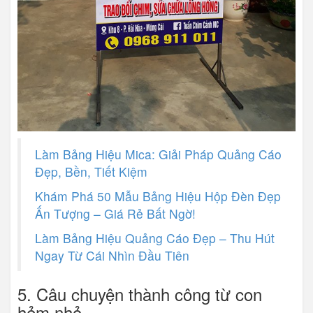
Làm Bảng Hiệu Mica: Giải Pháp Quảng Cáo
Đẹp, Bền, Tiết Kiệm
Khám Phá 50 Mẫu Bảng Hiệu Hộp Đèn Đẹp
Ấn Tượng – Giá Rẻ Bất Ngờ!
Làm Bảng Hiệu Quảng Cáo Đẹp – Thu Hút
Ngay Từ Cái Nhìn Đầu Tiên
5. Câu chuyện thành công từ con
hẻm nhỏ