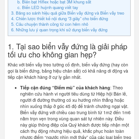
b. Biển bạt Hiflex hoặc bạt 3M khung sắt
c. Biển LED huỳnh quang viết tay
3. Bảng so sánh hiệu quả giữa Biển vẫy đứng và Biển vẫy treo
4. Chiến lược thiết kế nội dung “3 giây” cho biển đứng
5. Câu chuyện thành công từ con hẻm nhỏ
6. Những lưu ý quan trọng khi sử dụng biển vẫy đứng
1. Tại sao biển vẫy đứng là giải pháp
tối ưu cho không gian hẹp?
Khác với biển vẫy treo tường cố định, biển vẫy đứng (hay còn
gọi là biển đứng, bảng hiệu chân sắt) có khả năng di động và
tiếp cận khách hàng ở cự ly gần nhất.
Tiếp cận đúng “Điểm mù” của khách hàng
: Theo
nghiên cứu hành vi người tiêu dùng từ Hiệp hội Bán lẻ,
người đi đường thường có xu hướng nhìn thẳng hoặc
nhìn xuống thấp ở góc 45 độ để tránh chướng ngại vật.
Biển vẫy đứng với chiều cao trung bình từ 1m2 đến 1m6
nằm trọn vẹn trong vùng quan sát tự nhiên này. Điều
này giúp thông điệp của Quý khách được tiếp nhận một
cách thụ động nhưng hiệu quả, khắc phục hoàn toàn
nhược điểm “ngước nhìn mới thấy” của các loại biển treo