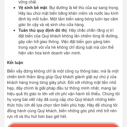
vững chãi.
Vệ sinh bề mặt
: Bụi đường là kẻ thù của sự sang trọng.
Hãy lau chùi mặt biển bằng khăn mềm và nước lau kính
định kỳ mỗi tuần. Một tấm biển sáng bóng luôn tạo cảm
giác tin cậy và vệ sinh cho cửa hàng.
Tuân thủ quy định đô thị
: Hãy chắc chắn rằng vị trí
đặt biển của Quý khách không lấn chiếm lòng lề đường,
gây cản trở giao thông. Việc đặt biển gọn gàng bên
trong vạch vôi vỉa hè không chỉ đúng luật mà còn thể
hiện văn hóa kinh doanh văn minh.
Kết luận
Biển vẫy đứng không chỉ là một công cụ thông báo, mà là một
chiến binh thầm lặng giúp Quý khách giành giật sự chú ý của
khách hàng trong từng giây phút. Đối với những mặt tiền nhỏ
hẹp, đây chính là giải pháp đầu tư thông minh nhất, mang lại
hiệu quả thị giác to lớn với chi phí vận hành tối thiểu. Chúng tôi
hy vọng bài viết này đã cung cấp cho Quý khách những kiến
thức hữu ích để lựa chọn tấm biển phù hợp. Hãy để chúng tôi
đồng hành cùng Quý khách, biến những góc phố nhỏ trở nên
rực rỡ và thu hút hơn bao giờ hết.